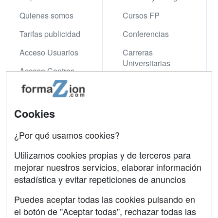
Quienes somos
Cursos FP
Tarifas publicidad
Conferencias
Acceso Usuarios
Carreras
Universitarias
Acceso Centros
Oposiciones
SÍGUENOS EN:
Contactar
Cookies
Confidencialidad
¿Por qué usamos cookies?
Aviso legal
Utilizamos cookies propias y de terceros para
mejorar nuestros servicios, elaborar información
Copyleft
estadística y evitar repeticiones de anuncios
Puedes aceptar todas las cookies pulsando en
el botón de "Aceptar todas", rechazar todas las