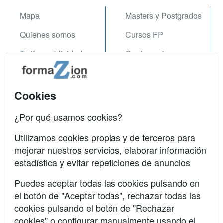
Mapa
Masters y Postgrados
Quienes somos
Cursos FP
Tarifas publicidad
Conferencias
Acceso Usuarios
Carreras
Universitarias
Acceso Centros
Cookies
Oposiciones
¿Por qué usamos cookies?
SÍGUENOS EN:
Contactar
Utilizamos cookies propias y de terceros para
mejorar nuestros servicios, elaborar información
Confidencialidad
estadística y evitar repeticiones de anuncios
Aviso legal
Puedes aceptar todas las cookies pulsando en
Copyleft
el botón de "Aceptar todas", rechazar todas las
cookies pulsando el botón de "Rechazar
cookies" o configurar manualmente usando el