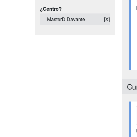
¿Centro?
MasterD Davante
[X]
Cur