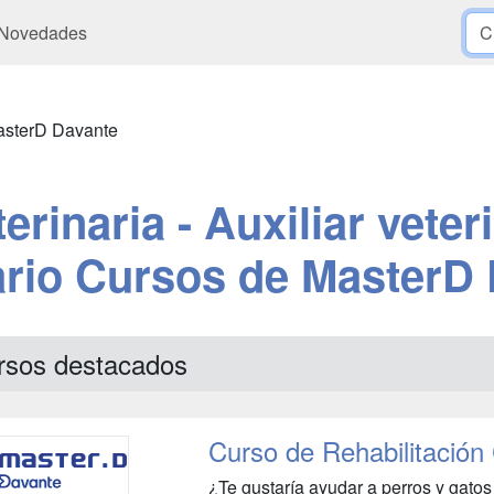
Novedades
sterD Davante
rinaria - Auxiliar veter
ario Cursos de MasterD
rsos destacados
Curso de Rehabilitación 
¿Te gustaría ayudar a perros y gatos