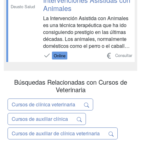
Animales
Deusto Salud
La Intervención Asistida con Animales
es una técnica terapéutica que ha ido
consiguiendo prestigio en las últimas
décadas. Los animales, normalmente
domésticos como el perro o el caballo,
forman parte de sesiones controladas
Consultar
Online
por un especialista en las que se busca
mejorar la calidad de vida de las
personas, motivando capacidades
físicas o cognitiva...
Búsquedas Relacionadas con Cursos de
Veterinaria
Cursos de clínica veterinaria
Cursos de auxiliar clínica
Cursos de auxiliar de clínica veterinaria