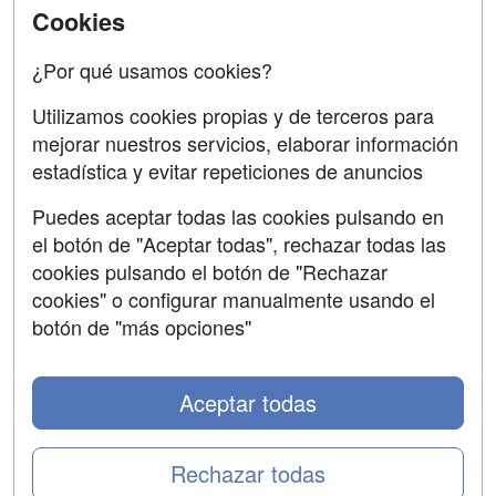
Acceso Centros
Cookies
Oposiciones
¿Por qué usamos cookies?
SÍGUENOS EN:
Contactar
Utilizamos cookies propias y de terceros para
mejorar nuestros servicios, elaborar información
Confidencialidad
estadística y evitar repeticiones de anuncios
Aviso legal
Puedes aceptar todas las cookies pulsando en
Copyleft
el botón de "Aceptar todas", rechazar todas las
cookies pulsando el botón de "Rechazar
cookies" o configurar manualmente usando el
botón de "más opciones"
Grupo formazion:
Aceptar todas
Rechazar todas