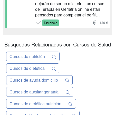
dejarán de ser un misterio. Los cursos
de Terapia en Geriatría online están
pensados para completar el perfil
profesional del Terapeuta o como
130 €
Distancia
gerontólogos y animadores
socioculturales, entre otros.,
aportándoles nuevos conocimientos y
enfoques, dotándole de nuevas
Búsquedas Relacionadas con Cursos de Salud
herramienta...
Cursos de nutrición
Cursos de dietética
Cursos de ayuda domicilio
Cursos de auxiliar geriatría
Cursos de dietética nutrición