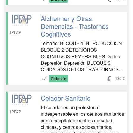
Cooperación y coordinación
interdisciplinar TEMA 2
Acompañamiento de personas con
Alzheimer y Otras
discapacidad en la realización de
Demencias - Trastornos
actividades programa...
Cognitivos
IPFAP
Temario: BLOQUE 1 INTRODUCCION
BLOQUE 2 DETERIOROS
COGNITIVOS REVERSIBLES Delirio
Depresión Depresión BLOQUE 3.
CUIDADOS DE LOS TRASTORNOS
COGNITIVOS Necesidad de
130 €
Distancia
respiración Necesidad de comer y
beber Necesidad de eliminación
Eliminación de excretas Excretas de
Celador Sanitario
vías urinarias Excretas Vía digestiva
El celador es un profesional
Medios materiales para la recogi...
IPFAP
indespensable en los centros sanitarios
como hospitales, centros de salud,
clinicas, y centros sociosanitarios,