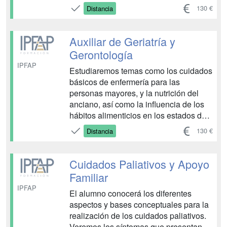
hasta la llegada de personal
130 €
Distancia
especializado. Los primeros auxilios no
son tratamientos médicos. Son
acciones de emergencia para reducir
Auxiliar de Geriatría y
los efectos de las lesiones y esta...
Gerontología
IPFAP
Estudiaremos temas como los cuidados
básicos de enfermería para las
personas mayores, y la nutrición del
anciano, así como la influencia de los
hábitos alimenticios en los estados de
salud y sus dietas terapéuticas.
130 €
Distancia
Conoceremos y veremos un bloque
muy importante y especifico como el
saneamiento dentro del medio
Cuidados Paliativos y Apoyo
sanitario, además de la habitación ho...
Familiar
IPFAP
El alumno conocerá los diferentes
aspectos y bases conceptuales para la
realización de los cuidados paliativos.
Veremos los síntomas que presentan