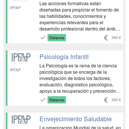
Las acciones formativas están
IPFAP
diseñadas para propiciar el fomento de
las habilidades, conocimientos y
experiencias relevantes para el
desarrollo profesional dentro del ámbito
de la temática del curso. El material
260 €
Distancia
didáctico objeto fundamental del
proceso de enseñanza, será puesto a
disposición del alumno en el Campus
Psicología Infantil
de manera ordenada y en los f...
La Psicología es la rama de la ciencia
IPFAP
psicológica que se encarga de la
investigación de todos los factores,
evaluación, diagnóstico psicológico,
apoyo a la recuperación y prevención
que afecten a la salud mental y a la
260 €
Distancia
conducta adaptativa, en condiciones
que puedan generar malestar y
sufrimiento. Mediante este pack de
Envejecimiento Saludable
materiales formativos, el alu...
La organización Mundial de la salud, en