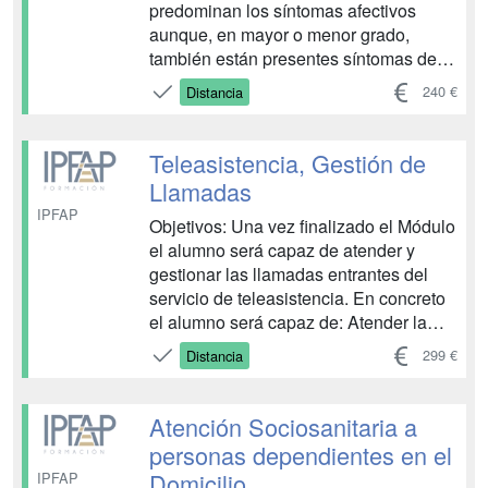
predominan los síntomas afectivos
aunque, en mayor o menor grado,
también están presentes síntomas de
tipo cognitivo, volitivo o incluso
240 €
Distancia
somático, por lo que podría hablarse de
una afectación global de la vida
psíquica, haciendo especial énfasis en
Teleasistencia, Gestión de
la esfera afectiva. El presente ...
Llamadas
IPFAP
Objetivos: Una vez finalizado el Módulo
el alumno será capaz de atender y
gestionar las llamadas entrantes del
servicio de teleasistencia. En concreto
el alumno será capaz de: Atender la
primera llamada al servicio de
299 €
Distancia
teleasistencia para verificar y en su
caso cumplimentar los datos del
expediente garantizando el
Atención Sociosanitaria a
funcionamiento del sistema y la
personas dependientes en el
exactitud de ...
Domicilio
IPFAP