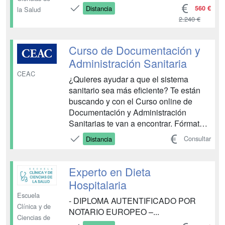
560 €
Distancia
la Salud
2.240 €
Curso de Documentación y
Administración Sanitaria
CEAC
¿Quieres ayudar a que el sistema
sanitario sea más eficiente? Te están
buscando y con el Curso online de
Documentación y Administración
Sanitarias te van a encontrar. Fórmate a
tu ritmo, sin líos de desplazamiento y
Consultar
Distancia
con certificaciones como la acreditación
oficial Microsoft Office Specialist.
Porque el salto profesional tiene que
Experto en Dieta
hacerse sobre segu...
Hospitalaria
Escuela
- DIPLOMA AUTENTIFICADO POR
Clínica y de
NOTARIO EUROPEO –...
Ciencias de