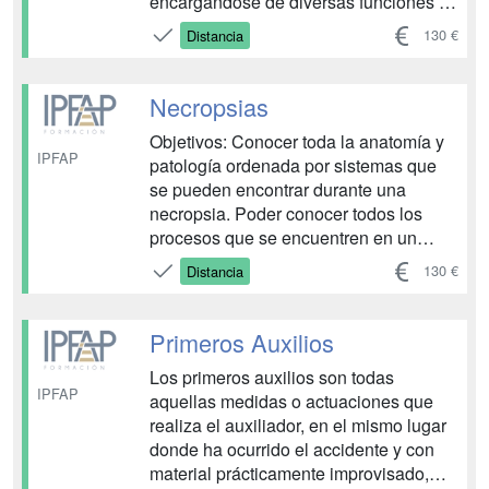
encargándose de diversas funciones en
diferentes áreas sanitarias.
130 €
Distancia
Estudiaremos campos como la
actuación del celador en las unidades
de urgencia, y el transporte de
Necropsias
enfermos hasta las distintas consultas
Objetivos: Conocer toda la anatomía y
d...
IPFAP
patología ordenada por sistemas que
se pueden encontrar durante una
necropsia. Poder conocer todos los
procesos que se encuentren en un
cadáver. Y los fenómenos cadavéricos.
130 €
Distancia
Saber cómo manejar y conservar un
cadáver. Poner de manifiesto todo el
instrumental, método,… necesario para
Primeros Auxilios
la correcta realización de una autops...
Los primeros auxilios son todas
IPFAP
aquellas medidas o actuaciones que
realiza el auxiliador, en el mismo lugar
donde ha ocurrido el accidente y con
material prácticamente improvisado,