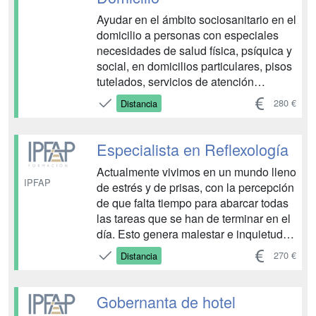
Ayudar en el ámbito sociosanitario en el
domicilio a personas con especiales
necesidades de salud física, psíquica y
social, en domicilios particulares, pisos
tutelados, servicios de atención
domiciliaria, estudiaremos temas como
280 €
Distancia
preparar y ayudar al usuario y/o usuaria
en las actividades básicas de la vida
diaria (ABVD), considerando el plan de
Especialista en Reflexología
cu...
Actualmente vivimos en un mundo lleno
IPFAP
de estrés y de prisas, con la percepción
de que falta tiempo para abarcar todas
las tareas que se han de terminar en el
día. Esto genera malestar e inquietud,
así como estrés y dolor en las
270 €
Distancia
diferentes partes del cuerpo. La
reflexología surge como una terapia
para aliviar dicha sintomatología a
Gobernanta de hotel
través de la apli...