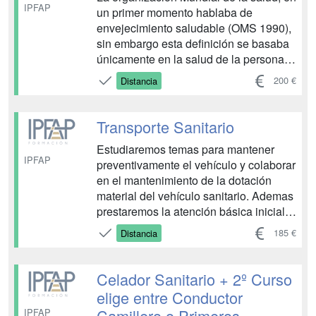
IPFAP
un primer momento hablaba de
envejecimiento saludable (OMS 1990),
sin embargo esta definición se basaba
únicamente en la salud de la personas
y no tenía en cuenta otras
200 €
Distancia
circunstancias como la implicación y
participación social. Por eso, en el año
2002 la OMS define envejecimiento
Transporte Sanitario
activo como el proceso de opt...
Estudiaremos temas para mantener
IPFAP
preventivamente el vehículo y colaborar
en el mantenimiento de la dotación
material del vehículo sanitario. Ademas
prestaremos la atención básica inicial a
pacientes en compromiso vital
185 €
Distancia
aplicando técnicas de SVB y colaborar
en las técnicas de SVA, con el personal
adecuado , realizando atención básica
Celador Sanitario + 2º Curso
en el entorno p...
elige entre Conductor
Camillero o Primeros
IPFAP