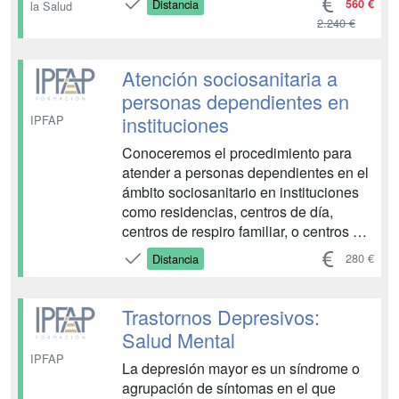
560 €
Distancia
la Salud
2.240 €
Atención sociosanitaria a
personas dependientes en
instituciones
IPFAP
Conoceremos el procedimiento para
atender a personas dependientes en el
ámbito sociosanitario en instituciones
como residencias, centros de día,
centros de respiro familiar, o centros de
la tercera edad, ayudando a los
280 €
Distancia
usuarios o usuarias en la realización de
las actividades de la vida diaria
relativas a la higiene e ingesta de
Trastornos Depresivos:
alimentos, favorec...
Salud Mental
IPFAP
La depresión mayor es un síndrome o
agrupación de síntomas en el que