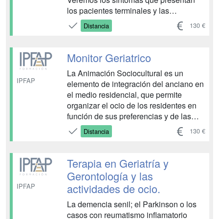
los pacientes terminales y las
atenciones de las que debemos
130 €
Distancia
precisar para una correcta ayuda, para
que el paciente se siento lo mejor
posible dentro de sus posibilidades.
Monitor Geriatrico
Estudiaremos los criterios de...
La Animación Sociocultural es un
IPFAP
elemento de integración del anciano en
el medio residencial, que permite
organizar el ocio de los residentes en
función de sus preferencias y de las
necesidades que desde la institución
130 €
Distancia
se detectan. los objetivos que nos
hemos planteado a la hora de realizar
este curso y con los que buscamos a
Terapia en Geriatría y
través de la metodo...
Gerontología y las
actividades de ocio.
IPFAP
La demencia senil; el Parkinson o los
casos con reumatismo inflamatorio