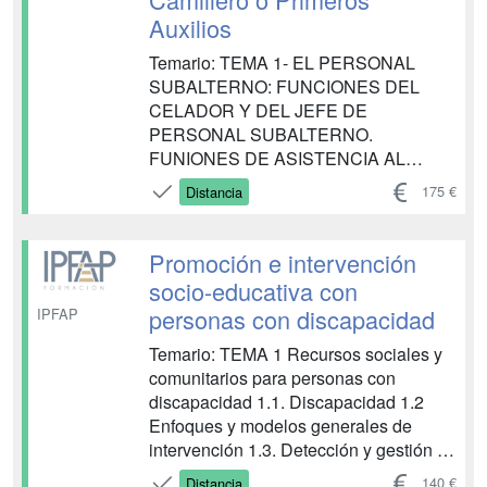
Auxilios
Temario: TEMA 1- EL PERSONAL
SUBALTERNO: FUNCIONES DEL
CELADOR Y DEL JEFE DE
PERSONAL SUBALTERNO.
FUNIONES DE ASISTENCIA AL
PERSONAL ESTATUTARIO
175 €
Distancia
SANITARIO 1. Introducción. 2.
Funciones del jefe de personal
subalterno. 3. Funciones del celador. 4.
Promoción e intervención
Funciones de asistencia al personal
socio-educativa con
estatutario sanitario. TEMA 2.
personas con discapacidad
IPFAP
ACTUACION DEL CELADOR E...
Temario: TEMA 1 Recursos sociales y
comunitarios para personas con
discapacidad 1.1. Discapacidad 1.2
Enfoques y modelos generales de
intervención 1.3. Detección y gestión de
recursos sociales y comunitarios 1.4.
140 €
Distancia