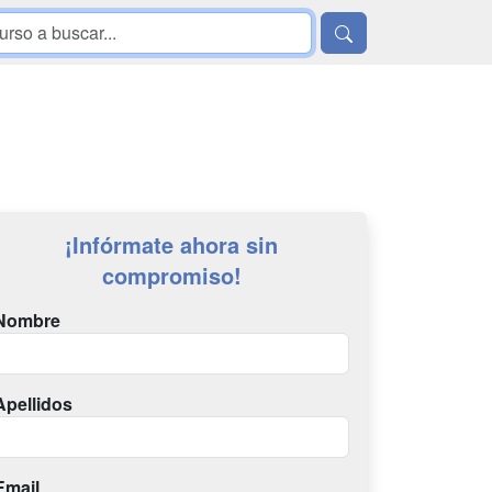
¡Infórmate ahora sin
compromiso!
Nombre
Apellidos
Email