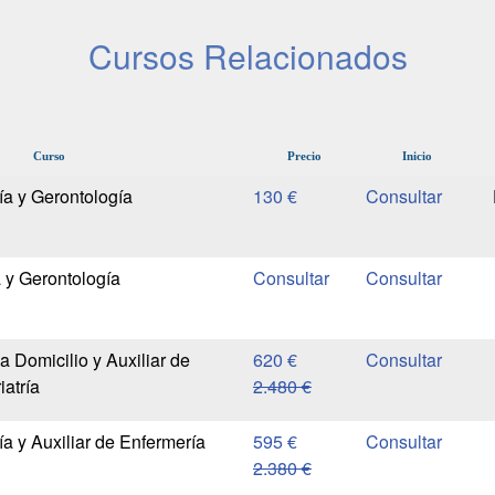
Cursos Relacionados
Curso
Precio
Inicio
ría y Gerontología
130 €
a y Gerontología
a Domicilio y Auxiliar de
620 €
atría
2.480 €
ría y Auxiliar de Enfermería
595 €
2.380 €