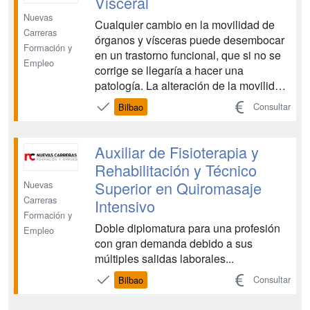
Visceral
Nuevas
Cualquier cambio en la movilidad de
Carreras
órganos y vísceras puede desembocar
Formación y
en un trastorno funcional, que si no se
Empleo
corrige se llegaría a hacer una
patología. La alteración de la movilidad,
tanto en defecto como en exceso, en
Consultar
Bilbao
las vísceras y órganos conlleva un
cambio en el caudal de la circulación
sanguínea y linfática, provocando
Auxiliar de Fisioterapia y
cambios en la calidad...
Rehabilitación y Técnico
Superior en Quiromasaje
Nuevas
Carreras
Intensivo
Formación y
Doble diplomatura para una profesión
Empleo
con gran demanda debido a sus
múltiples salidas laborales...
Consultar
Bilbao