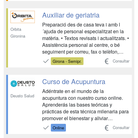
traslado de pacientes o víctimas y la
prestación de atención sanitaria y psic...
Auxiliar de geriatria
Preparació des de casa teva i amb l
Orbita
´ajuda de personal especialitzat en la
Gironina
matèria. • Textos revisats i actualitzats. •
Assistència personal al centre, o bé
seguiment per correu, fax o telèfon,
durant tot el període de formació,
Consultar
Girona - Semipr.
resolent tots els dubtes que puguin
sorgir. • Cada unitat didàctica disposa d
´autoavaluacions que permeten seguir...
Curso de Acupuntura
Adéntrate en el mundo de la
Deusto Salud
acupuntura con nuestro curso online.
Aprenderás las bases teóricas y
prácticas de esta técnica milenaria para
promover el bienestar y aliviar
dolencias. ¡Fórmate a tu ritmo y desde
Consultar
Online
donde quieras!...