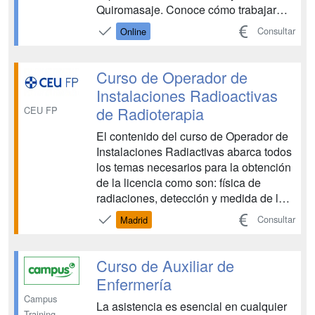
Quiromasaje. Conoce cómo trabajar
junto con fisioterapeutas, las patologías
Consultar
Online
que se pueden tratar desde la disciplina
de la Rehabilitación y el Quiromasaje.
...
Curso de Operador de
Instalaciones Radioactivas
de Radioterapia
CEU FP
El contenido del curso de Operador de
Instalaciones Radiactivas abarca todos
los temas necesarios para la obtención
de la licencia como son: física de
radiaciones, detección y medida de la
radiación, efectos biológicos de las
Consultar
Madrid
radiaciones ionizantes, protección
radiológica: sistema de limitación de
dosis, gestión de residuos y transporte
Curso de Auxiliar de
de material...
Enfermería
Campus
La asistencia es esencial en cualquier
Training