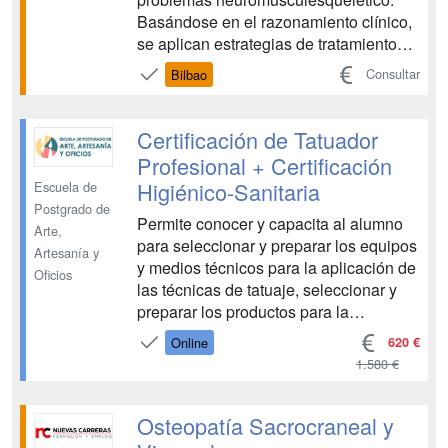
Basándose en el razonamiento clínico,
se aplican estrategias de tratamiento
muy especializadas que incluyen
Consultar
Bilbao
técnicas manuales Para la elección de
la técnica manual es necesario un
conocimiento amplio de la anatomía,
Certificación de Tatuador
tener en cuenta el lado clínico, reali...
Profesional + Certificación
Higiénico-Sanitaria
Escuela de
Postgrado de
Permite conocer y capacita al alumno
Arte,
para seleccionar y preparar los equipos
Artesanía y
y medios técnicos para la aplicación de
Oficios
las técnicas de tatuaje, seleccionar y
preparar los productos para la
aplicación de las técnicas, aplicar las
620 €
Online
medidas de seguridad y prevención de
1.580 €
riesgos personales y de los medios,
equipos y productos utilizados.
Además, al final d...
Osteopatía Sacrocraneal y