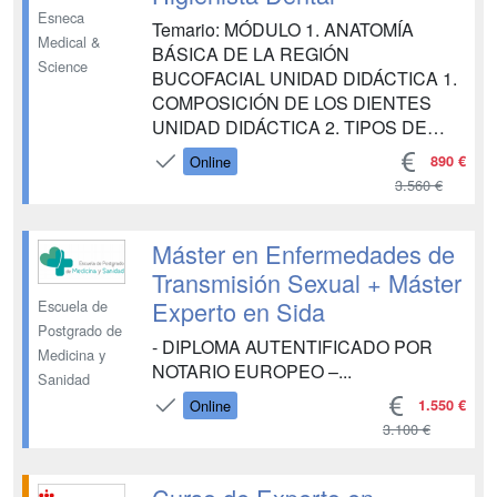
Esneca
Temario: MÓDULO 1. ANATOMÍA
Medical &
BÁSICA DE LA REGIÓN
Science
BUCOFACIAL UNIDAD DIDÁCTICA 1.
COMPOSICIÓN DE LOS DIENTES
UNIDAD DIDÁCTICA 2. TIPOS DE
DIENTES UNIDAD DIDÁCTICA 3.
890 €
Online
DENTICIÓN TEMPORAL Y
3.560 €
PERMANENTE UNIDAD DIDÁCTICA
4. PERIODONTO UNIDAD DIDÁCTICA
5. HUESOS DEL CRÁNEO Y DE LA
Máster en Enfermedades de
CARA UNIDAD DIDÁCTICA 6.
Transmisión Sexual + Máster
MÚSCULOS Y GLÁNDULAS
Experto en Sida
Escuela de
SALIVARES UNIDAD DIDÁCTICA 7.
Postgrado de
SIST...
- DIPLOMA AUTENTIFICADO POR
Medicina y
NOTARIO EUROPEO –...
Sanidad
1.550 €
Online
3.100 €