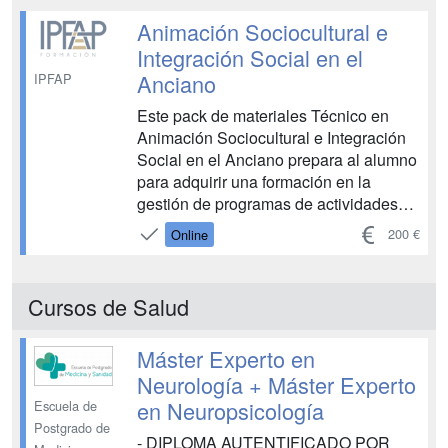
Animación Sociocultural e
Integración Social en el
Anciano
IPFAP
Este pack de materiales Técnico en
Animación Sociocultural e Integración
Social en el Anciano prepara al alumno
para adquirir una formación en la
gestión de programas de actividades
culturales, de ocio y de tiempo libre y
200 €
Online
en la dinamización de grupos con la
finalidad de favorecer así la integración
social en el anciano. ...
Cursos de Salud
Máster Experto en
Neurología + Máster Experto
en Neuropsicología
Escuela de
Postgrado de
- DIPLOMA AUTENTIFICADO POR