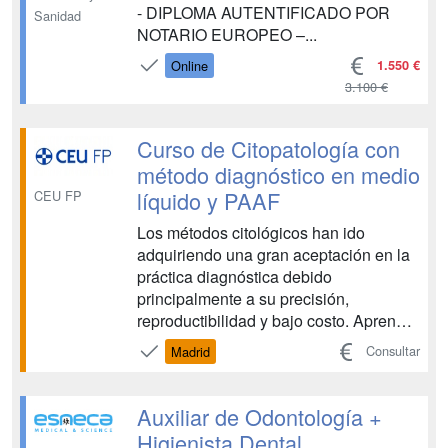
- DIPLOMA AUTENTIFICADO POR
Sanidad
NOTARIO EUROPEO –...
1.550 €
Online
3.100 €
Curso de Citopatología con
método diagnóstico en medio
líquido y PAAF
CEU FP
Los métodos citológicos han ido
adquiriendo una gran aceptación en la
práctica diagnóstica debido
principalmente a su precisión,
reproductibilidad y bajo costo. Aprende
con nuestro programa en Citopatología
Consultar
Madrid
en medio líquido y PAAF todo lo
necesario para convertirte en todo un
experto/a. ...
Auxiliar de Odontología +
Higienista Dental