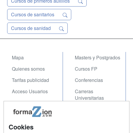
Cursos de primeros auxilios
Cursos de sanitarios
Cursos de sanidad
Mapa
Masters y Postgrados
Quienes somos
Cursos FP
Tarifas publicidad
Conferencias
Acceso Usuarios
Carreras
Universitarias
Acceso Centros
Oposiciones
SÍGUENOS EN:
Cookies
Contactar