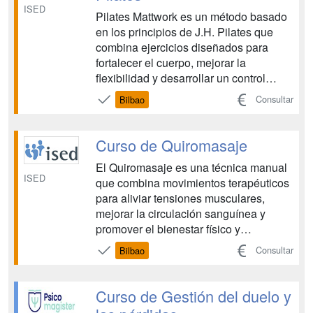
ISED
Pilates Mattwork es un método basado
en los principios de J.H. Pilates que
combina ejercicios diseñados para
fortalecer el cuerpo, mejorar la
flexibilidad y desarrollar un control
completo del movimiento. Este enfoque
Consultar
Bilbao
es esencial para quienes buscan
mantener una condición física óptima,
prevenir lesiones y mejorar la calidad
Curso de Quiromasaje
de vida. Este curso of...
El Quiromasaje es una técnica manual
ISED
que combina movimientos terapéuticos
para aliviar tensiones musculares,
mejorar la circulación sanguínea y
promover el bienestar físico y
emocional. El curso de Quiromasaje de
Consultar
Bilbao
ISED, te capacitará para trabajar en
gimnasios, centros de belleza,
balnearios, spas, e incluso ofreciendo
Curso de Gestión del duelo y
atención domiciliaria. ¡Ademá...