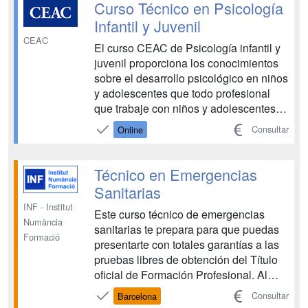
a las personas a mantener a punto su
Curso Técnico en Psicología
higiene y salud bucodental par...
Infantil y Juvenil
CEAC
El curso CEAC de Psicología infantil y
juvenil proporciona los conocimientos
sobre el desarrollo psicológico en niños
y adolescentes que todo profesional
que trabaje con niños y adolescentes,
debe conocer para poder ejercer de
Consultar
Online
forma más eficiente su profesión. La
mirada con la que se observa a los
niños, niñas y adolescentes, condiciona
Técnico en Emergencias
la manera...
Sanitarias
INF - Institut
Este curso técnico de emergencias
Numància
sanitarias te prepara para que puedas
Formació
presentarte con totales garantías a las
pruebas libres de obtención del Título
oficial de Formación Profesional. Al
finalizar tus estudios podrás trabajar en
Consultar
Barcelona
el sector sanitario relacionado con el