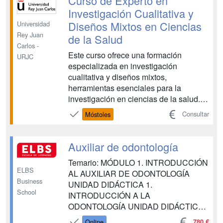
Curso de Experto en
Investigación Cualitativa y
Diseños Mixtos en Ciencias
Universidad
Rey Juan
de la Salud
Carlos -
Este curso ofrece una formación
URJC
especializada en investigación
cualitativa y diseños mixtos,
herramientas esenciales para la
investigación en ciencias de la salud.
Proporciona conocimientos teóricos y
Consultar
Móstoles
prácticos para diseñar, implementar y
analizar estudios cualitativos y mixtos,
permitiendo a los profesionales abordar
Auxiliar de odontología
preguntas de investigación com...
Temario: MÓDULO 1. INTRODUCCIÓN
ELBS
AL AUXILIAR DE ODONTOLOGÍA
Business
UNIDAD DIDÁCTICA 1.
School
INTRODUCCIÓN A LA
ODONTOLOGÍA UNIDAD DIDÁCTICA
2. ORGANIZACIÓN DE UNA CLÍNICA
780 €
Online