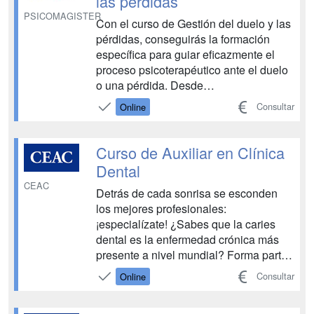
las pérdidas
PSICOMAGISTER
Con el curso de Gestión del duelo y las
pérdidas, conseguirás la formación
específica para guiar eficazmente el
proceso psicoterapéutico ante el duelo
o una pérdida. Desde
PSICOMAGISTER te ofrecemos una
Consultar
Online
formación completamente online, de
calidad, práctica y avalada por
organismos públicos y universidades.
Curso de Auxiliar en Clínica
¡Somos la mejor elección para ayudarte
Dental
a cr...
CEAC
Detrás de cada sonrisa se esconden
los mejores profesionales:
¡especialízate! ¿Sabes que la caries
dental es la enfermedad crónica más
presente a nivel mundial? Forma parte
del equipo de profesionales que la
Consultar
Online
frena con el Curso de Auxiliar de
Clínica Dental de Deusto Salud. Ayuda