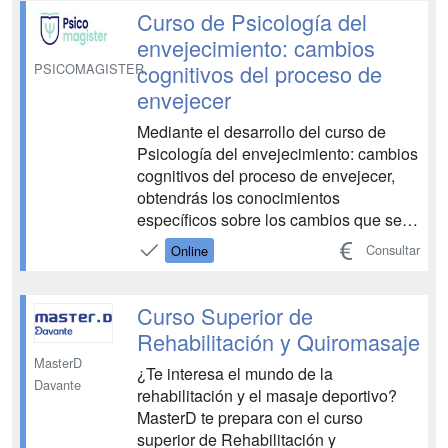
Curso de Psicología del
envejecimiento: cambios
cognitivos del proceso de
PSICOMAGISTER
envejecer
Mediante el desarrollo del curso de
Psicología del envejecimiento: cambios
cognitivos del proceso de envejecer,
obtendrás los conocimientos
específicos sobre los cambios que se
dan en la etapa de la vejez del ciclo
Consultar
Online
vital. Desde PSICOMAGISTER te
ofrecemos una formación 100% online,
de calidad, práctica y avalada por
Curso Superior de
organismos públicos y universidad...
Rehabilitación y Quiromasaje
MasterD
¿Te interesa el mundo de la
Davante
rehabilitación y el masaje deportivo?
MasterD te prepara con el curso
superior de Rehabilitación y