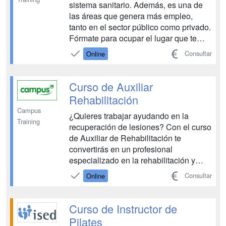
sistema sanitario. Además, es una de
las áreas que genera más empleo,
tanto en el sector público como privado.
Fórmate para ocupar el lugar que te
corresponde y desarrollar funciones
Consultar
Online
imprescindibles. Campus Training te
ofrece un itinerario completo para unirte
a este sector profesional con el curso
Curso de Auxiliar
de Auxilia...
Rehabilitación
Campus
¿Quieres trabajar ayudando en la
Training
recuperación de lesiones? Con el curso
de Auxiliar de Rehabilitación te
convertirás en un profesional
especializado en la rehabilitación y
tratamiento de lesiones musculares. El
Consultar
Online
curso de Auxiliar de Rehabilitación de
Campus Training te capacita para que
desarrolles tu trabajo diario dando
Curso de Instructor de
apoyo a los fisioterapeu...
Pilates