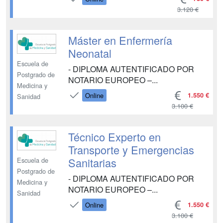
DENTAL UNIDAD DIDÁCTICA 3.
3.120 €
FIGURA DEL AUXILIAR DE
ODONTOLOGÍA UNIDAD DIDÁCTICA
4. ETIQUETA PROFESIONAL Y
Máster en Enfermería
RELACIÓN CON EL PACIENTE
Neonatal
MÓDULO 2. ANATOMÍA DENTAL Y
Escuela de
- DIPLOMA AUTENTIFICADO POR
FISIOLOGÍA UNIDAD DIDÁCTICA 1.
Postgrado de
NOTARIO EUROPEO –...
ANATO...
Medicina y
1.550 €
Online
Sanidad
3.100 €
Técnico Experto en
Transporte y Emergencias
Sanitarias
Escuela de
Postgrado de
- DIPLOMA AUTENTIFICADO POR
Medicina y
NOTARIO EUROPEO –...
Sanidad
1.550 €
Online
3.100 €