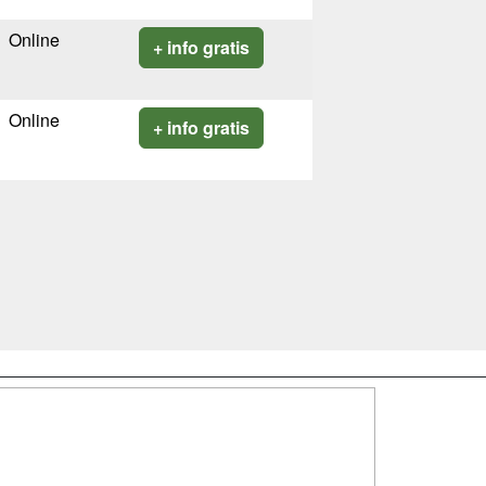
Online
+ info gratis
Online
+ info gratis
SÍGUENOS EN:
dad