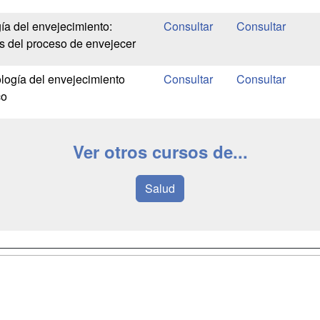
ía del envejecimiento:
s del proceso de envejecer
logía del envejecimiento
co
Ver otros cursos de...
Salud
a
Masters y
Contactar
Postgrados
enes somos
Confidenciali