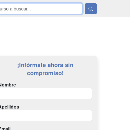
¡Infórmate ahora sin
compromiso!
Nombre
Apellidos
Email