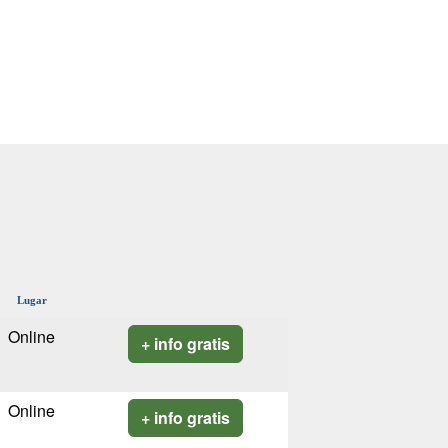
Lugar
Online
+ info gratis
Online
+ info gratis