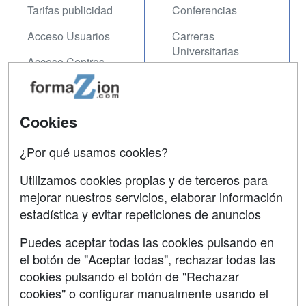
Tarifas publicidad
Conferencias
Acceso Usuarios
Carreras
Universitarias
Acceso Centros
Oposiciones
SÍGUENOS EN:
Contactar
Cookies
Confidencialidad
¿Por qué usamos cookies?
Aviso legal
Utilizamos cookies propias y de terceros para
mejorar nuestros servicios, elaborar información
Copyleft
estadística y evitar repeticiones de anuncios
Puedes aceptar todas las cookies pulsando en
el botón de "Aceptar todas", rechazar todas las
Grupo formazion:
cookies pulsando el botón de "Rechazar
cookies" o configurar manualmente usando el