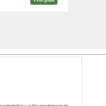
+ info gratis
SÍGUENOS EN:
dad
 estadística y evitar repeticiones de