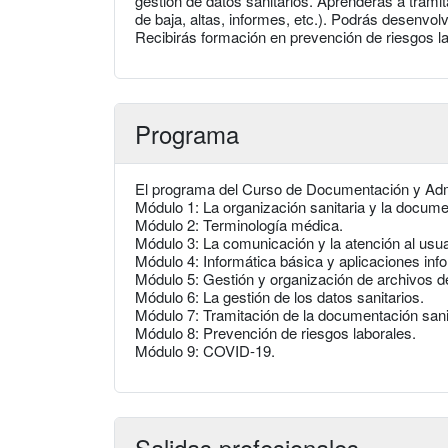
gestión de datos sanitarios. Aprenderás a tramit
de baja, altas, informes, etc.). Podrás desenvolve
Recibirás formación en prevención de riesgos la
Programa
El programa del Curso de Documentación y Admi
Módulo 1: La organización sanitaria y la docume
Módulo 2: Terminología médica.
Módulo 3: La comunicación y la atención al usua
Módulo 4: Informática básica y aplicaciones info
Módulo 5: Gestión y organización de archivos de 
Módulo 6: La gestión de los datos sanitarios.
Módulo 7: Tramitación de la documentación sanit
Módulo 8: Prevención de riesgos laborales.
Módulo 9: COVID-19.
Salidas profesionales