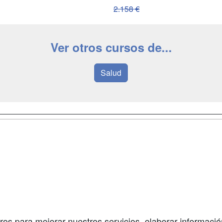
2.158 €
Ver otros cursos de...
Salud
a
Masters y
Contactar
Postgrados
enes somos
Confidenciali
Cursos FP
fas publicidad
Aviso legal
Conferencias
so Usuarios
Copyleft
Carreras
so Centros
Universitarias
ros para mejorar nuestros servicios, elaborar información