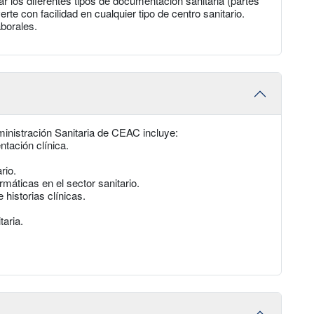
ar los diferentes tipos de documentación sanitaria (partes
rte con facilidad en cualquier tipo de centro sanitario.
borales.
nistración Sanitaria de CEAC incluye:
ntación clínica.
rio.
rmáticas en el sector sanitario.
historias clínicas.
aria.