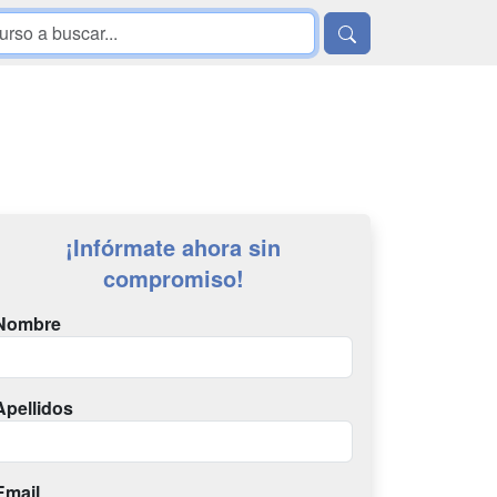
¡Infórmate ahora sin
compromiso!
Nombre
Apellidos
Email