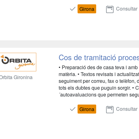
Consultar
Girona
Cos de tramitació proces
• Preparació des de casa teva i amb 
matèria. • Textos revisats i actualitz
Orbita Gironina
seguiment per correu, fax o telèfon, 
tots els dubtes que puguin sorgir. • 
´autoavaluacions que permeten segu
Consultar
Girona