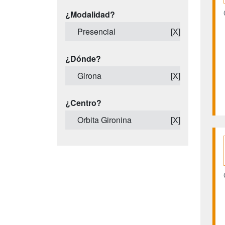
¿Modalidad?
Presencial
[X]
¿Dónde?
Girona
[X]
¿Centro?
Orbita Gironina
[X]