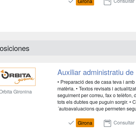
Consultar
Girona
osiciones
Auxiliar administratiu de
• Preparació des de casa teva i amb 
matèria. • Textos revisats i actualitz
Orbita Gironina
seguiment per correu, fax o telèfon, 
tots els dubtes que puguin sorgir. • 
´autoavaluacions que permeten segu
Consultar
Girona