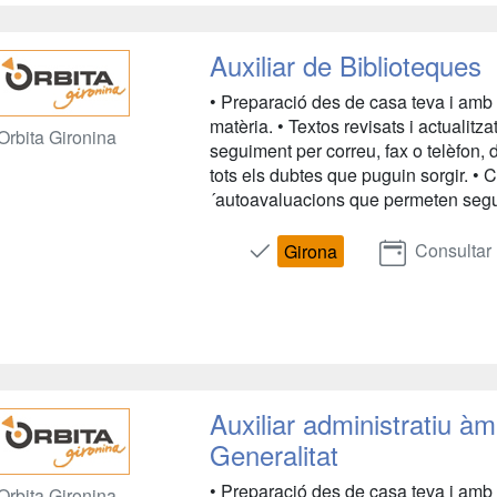
Auxiliar de Biblioteques
• Preparació des de casa teva i amb 
matèria. • Textos revisats i actualitz
Orbita Gironina
seguiment per correu, fax o telèfon, 
tots els dubtes que puguin sorgir. • 
´autoavaluacions que permeten segu
Consultar
Girona
Auxiliar administratiu àmb
Generalitat
• Preparació des de casa teva i amb 
Orbita Gironina