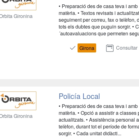
• Preparació des de casa teva i amb 
matèria. • Textos revisats i actualitz
Orbita Gironina
seguiment per correu, fax o telèfon, 
tots els dubtes que puguin sorgir. • 
´autoavaluacions que permeten segu
Consultar
Girona
Policía Local
• Preparació des de casa teva i amb 
matèria. • Opció a assistir a classes 
Orbita Gironina
actualitzats. • Assistència personal 
telèfon, durant tot el període de for
sorgir. • Cada unitat didàcti...