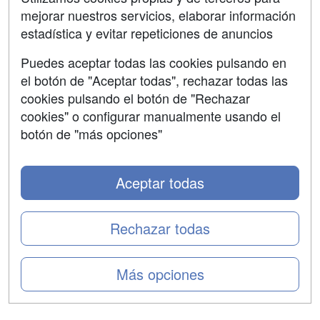
mejorar nuestros servicios, elaborar información
Confidencialidad
estadística y evitar repeticiones de anuncios
Aviso legal
Puedes aceptar todas las cookies pulsando en
Copyleft
el botón de "Aceptar todas", rechazar todas las
cookies pulsando el botón de "Rechazar
cookies" o configurar manualmente usando el
botón de "más opciones"
Grupo formazion:
Aceptar todas
Rechazar todas
Más opciones
Copyright 2000-2026 Formazion Web, S.L. - Calle