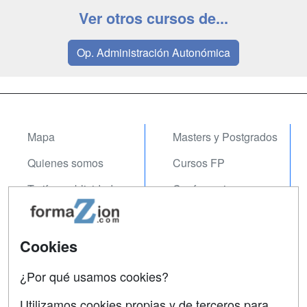
Ver otros cursos de...
Op. Administración Autonómica
Mapa
Masters y Postgrados
Quienes somos
Cursos FP
Tarifas publicidad
Conferencias
Acceso Usuarios
Carreras
Universitarias
Acceso Centros
Cookies
Oposiciones
¿Por qué usamos cookies?
SÍGUENOS EN:
Contactar
Utilizamos cookies propias y de terceros para