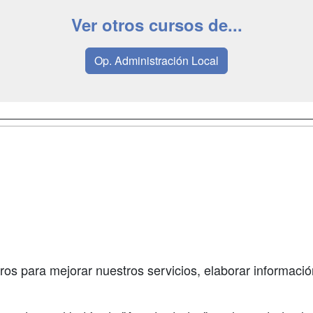
Ver otros cursos de...
Op. Administración Local
a
Masters y
Contactar
Postgrados
enes somos
Confidenciali
Cursos FP
fas publicidad
Aviso legal
Conferencias
so Usuarios
Copyleft
Carreras
so Centros
Universitarias
ros para mejorar nuestros servicios, elaborar información
Oposiciones