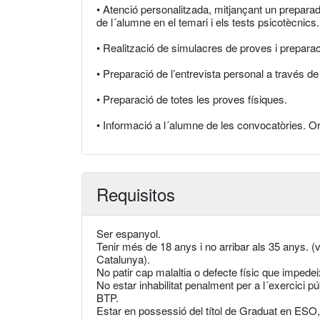
• Atenció personalitzada, mitjançant un prepara
de l´alumne en el temari i els tests psicotècnics.
• Realització de simulacres de proves i prepara
• Preparació de l’entrevista personal a través de
• Preparació de totes les proves físiques.
• Informació a l´alumne de les convocatòries. Ori
Requisitos
Ser espanyol.
Tenir més de 18 anys i no arribar als 35 anys. (v
Catalunya).
No patir cap malaltia o defecte físic que impede
No estar inhabilitat penalment per a l´exercici p
BTP.
Estar en possessió del títol de Graduat en ESO,