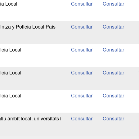
ía Local
ntza y Policía Local País
icía Local
icía Local
icía Local
tiu àmbit local, universitats i