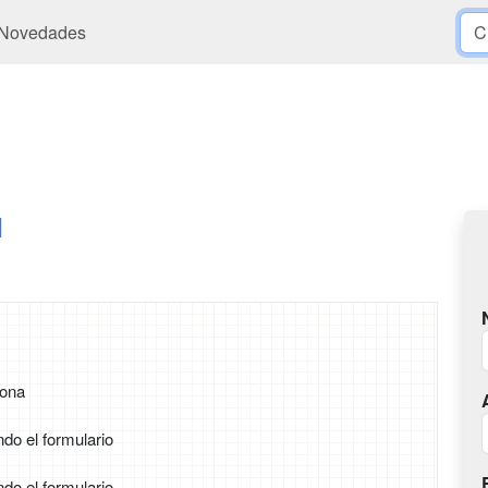
Novedades
l
rona
ndo el formulario
ndo el formulario