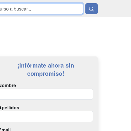
¡Infórmate ahora sin
compromiso!
Nombre
Apellidos
Email