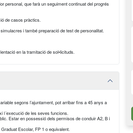
dor personal, que farà un seguiment continuat del progrés
ció de casos pràctics.
 simulacres i també preparació de test de personalitat.
entació en la tramitació de sol•licituds.
ariable segons l’ajuntament, pot arribar fins a 45 anys a
ixi l´execució de les seves funcions.
úblic. Estar en possessió dels permisos de conduir A2, B i
 Graduat Escolar, FP 1 o equivalent.