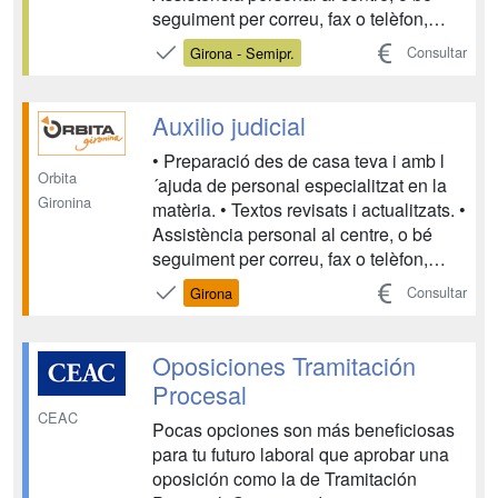
seguiment per correu, fax o telèfon,
durant tot el període de formació,
Consultar
Girona - Semipr.
resolent tots els dubtes que puguin
sorgir. • Cada unitat didàctica disposa d
´autoavaluacions que permeten segu...
Auxilio judicial
• Preparació des de casa teva i amb l
Orbita
´ajuda de personal especialitzat en la
Gironina
matèria. • Textos revisats i actualitzats. •
Assistència personal al centre, o bé
seguiment per correu, fax o telèfon,
durant tot el període de formació,
Consultar
Girona
resolent tots els dubtes que puguin
sorgir. • Cada unitat didàctica disposa d
´autoavaluacions que permeten segu...
Oposiciones Tramitación
Procesal
CEAC
Pocas opciones son más beneficiosas
para tu futuro laboral que aprobar una
oposición como la de Tramitación