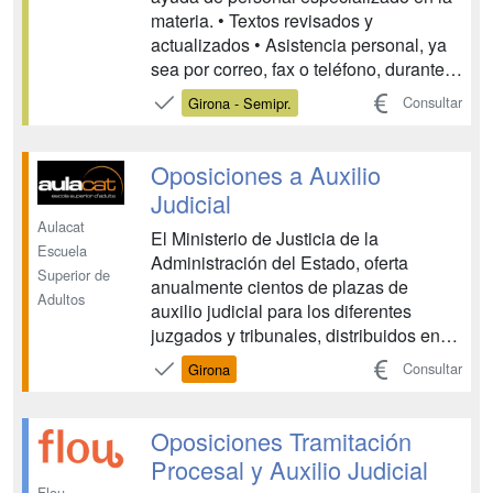
materia. • Textos revisados y
actualizados • Asistencia personal, ya
sea por correo, fax o teléfono, durante
todo el periodo que duren los estudios,
Consultar
Girona - Semipr.
resolviendo todas las dudas que
puedan surgir durante los mismos. •
Cada unidad didáctica dispone de auto-
Oposiciones a Auxilio
evaluacione...
Judicial
Aulacat
El Ministerio de Justicia de la
Escuela
Administración del Estado, oferta
Superior de
anualmente cientos de plazas de
Adultos
auxilio judicial para los diferentes
juzgados y tribunales, distribuidos en
todas las comunidades autónomas.
Consultar
Girona
Trabajarás en la revisión de las
instalaciones • instalaciones de
Justicia, en la guardia y custodia de las
Oposiciones Tramitación
salas y de su material, y otra tare...
Procesal y Auxilio Judicial
Flou