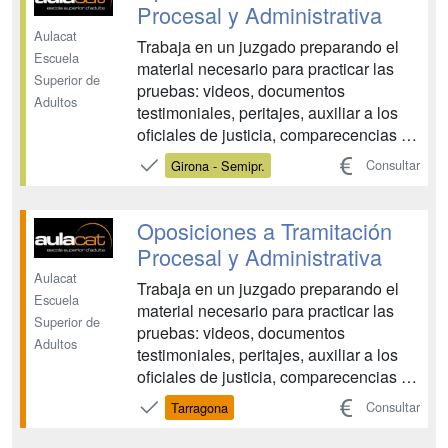
evaluacione...
Procesal y Administrativa
Aulacat
Trabaja en un juzgado preparando el
Escuela
material necesario para practicar las
Superior de
pruebas: videos, documentos
Adultos
testimoniales, peritajes, auxiliar a los
oficiales de justicia, comparecencias y
declaraciones a los testigos y las partes
Consultar
Girona - Semipr.
del proceso. Corresponde al Cuerpo de
Tramitación Procesal y Administrativa
colaborar con la actividad procesal de
Oposiciones a Tramitación
nivel s...
Procesal y Administrativa
Aulacat
Trabaja en un juzgado preparando el
Escuela
material necesario para practicar las
Superior de
pruebas: videos, documentos
Adultos
testimoniales, peritajes, auxiliar a los
oficiales de justicia, comparecencias y
declaraciones a los testigos y las partes
Consultar
Tarragona
del proceso. Corresponde al Cuerpo de
Tramitación Procesal y Administrativa