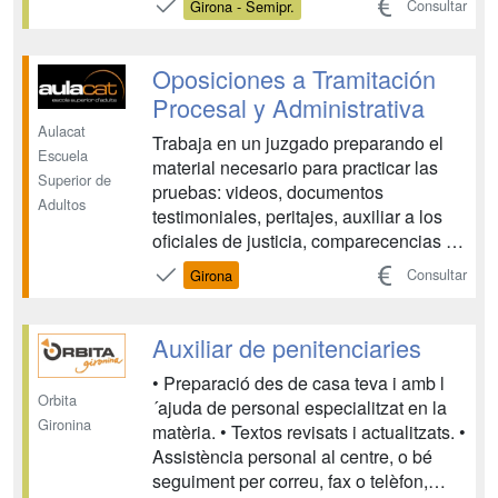
Consultar
Girona - Semipr.
Trabajarás en la revisión de las
instalaciones • instalaciones de
Justicia, en la guardia y custodia de las
Oposiciones a Tramitación
salas y de su material, y otra tare...
Procesal y Administrativa
Aulacat
Trabaja en un juzgado preparando el
Escuela
material necesario para practicar las
Superior de
pruebas: videos, documentos
Adultos
testimoniales, peritajes, auxiliar a los
oficiales de justicia, comparecencias y
declaraciones a los testigos y las partes
Consultar
Girona
del proceso. Corresponde al Cuerpo de
Tramitación Procesal y Administrativa
colaborar con la actividad procesal de
Auxiliar de penitenciaries
nivel s...
• Preparació des de casa teva i amb l
Orbita
´ajuda de personal especialitzat en la
Gironina
matèria. • Textos revisats i actualitzats. •
Assistència personal al centre, o bé
seguiment per correu, fax o telèfon,