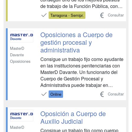
de trabajo de la Función Pública, con
unas condiciones laborales únicas: -
Consultar
Tarragona - Semipr.
Seguridad en el puesto de trabajo (fijo y
para toda la vida). - Jornada laboral
continúa. - Salario aproximado de 2000
Oposiciones a Cuerpo de
€/mes. -...
gestión procesal y
administrativa
MasterD
Davante
Consigue un trabajo fijo como ayudante
Oposiciones
en las instituciones penitenciarias con
MasterD Davante. Un funcionario del
Cuerpo de Gestión Procesal y
Administrativa puede trabajar en
cualquier Oficina Judicial, Audiencia o
Consultar
Online
Tribunal, desempeñando tareas como
gestionar la tramitación de los
procedimientos, documentar embargos
Oposición a Cuerpo de
y lanzamientos, realizar tarea...
Auxilio Judicial
MasterD
Consigue un trabajo fijo como cuerpo