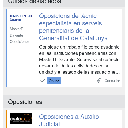
Cursos destacados
Oposicions de tècnic
especialista en serveis
penitenciaris de la
MasterD
Davante
Generalitat de Catalunya
Oposiciones
Consigue un trabajo fijo como ayudante
en las instituciones penitenciarias con
MasterD Davante. Supervisa el correcto
desarrollo de las actividades en la
unidad y el estado de las instalaciones
y su seguridad. Realiza tareas de
Consultar
Online
vigilancia, apertura y cierre de accesos,
control de personas, vehículos, bienes
y movimientos de internos. Gestiona
Oposiciones
docum...
Oposiciones a Auxilio
Judicial