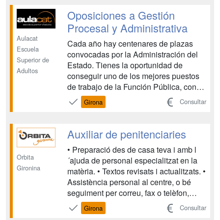
sorgir. • Cada unitat didàctica disposa d
´autoavaluacions que permeten segu...
Oposiciones a Gestión
Procesal y Administrativa
Aulacat
Cada año hay centenares de plazas
Escuela
convocadas por la Administración del
Superior de
Estado. Tienes la oportunidad de
Adultos
conseguir uno de los mejores puestos
de trabajo de la Función Pública, con
unas condiciones laborales únicas: -
Consultar
Girona
Seguridad en el puesto de trabajo (fijo y
para toda la vida). - Jornada laboral
continúa. - Salario aproximado de 2000
Auxiliar de penitenciaries
€/mes. -...
• Preparació des de casa teva i amb l
Orbita
´ajuda de personal especialitzat en la
Gironina
matèria. • Textos revisats i actualitzats. •
Assistència personal al centre, o bé
seguiment per correu, fax o telèfon,
durant tot el període de formació,
Consultar
Girona
resolent tots els dubtes que puguin