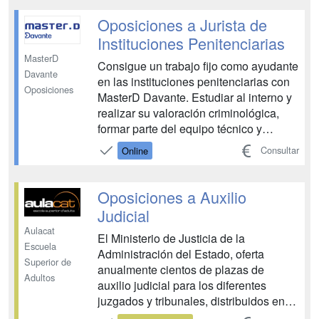
sorgir. • Cada unitat didàctica disposa d
´autoavaluacions que permeten segu...
Oposiciones a Jurista de
Instituciones Penitenciarias
MasterD
Consigue un trabajo fijo como ayudante
Davante
en las instituciones penitenciarias con
Oposiciones
MasterD Davante. Estudiar al interno y
realizar su valoración criminológica,
formar parte del equipo técnico y
colaborar en la definición de su
Consultar
Online
régimen penitenciario, determinando la
concesión de permisos, progresión o
regresión de grado y libertad
Oposiciones a Auxilio
condicional, redactar ...
Judicial
Aulacat
El Ministerio de Justicia de la
Escuela
Administración del Estado, oferta
Superior de
anualmente cientos de plazas de
Adultos
auxilio judicial para los diferentes
juzgados y tribunales, distribuidos en
todas las comunidades autónomas.