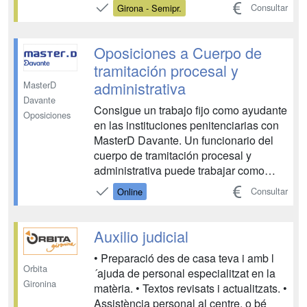
unas condiciones laborales únicas: -
Consultar
Girona - Semipr.
Seguridad en el puesto de trabajo (fijo y
para toda la vida). - Jornada laboral
continúa. - Salario aproximado de 2000
Oposiciones a Cuerpo de
€/mes. -...
tramitación procesal y
administrativa
MasterD
Davante
Consigue un trabajo fijo como ayudante
Oposiciones
en las instituciones penitenciarias con
MasterD Davante. Un funcionario del
cuerpo de tramitación procesal y
administrativa puede trabajar como
apoyo a la gestión procesal,
Consultar
Online
confeccionando documentos, actas y
diligencias que se le encomienden;
participa en la formación de autos y
Auxilio judicial
expedientes; registra y clasifi...
• Preparació des de casa teva i amb l
Orbita
´ajuda de personal especialitzat en la
Gironina
matèria. • Textos revisats i actualitzats. •
Assistència personal al centre, o bé