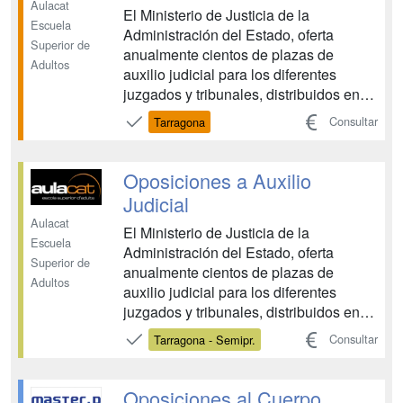
Aulacat
El Ministerio de Justicia de la
Escuela
Administración del Estado, oferta
Superior de
anualmente cientos de plazas de
Adultos
auxilio judicial para los diferentes
juzgados y tribunales, distribuidos en
todas las comunidades autónomas.
Consultar
Tarragona
Trabajarás en la revisión de las
instalaciones • instalaciones de
Justicia, en la guardia y custodia de las
Oposiciones a Auxilio
salas y de su material, y otra tare...
Judicial
Aulacat
El Ministerio de Justicia de la
Escuela
Administración del Estado, oferta
Superior de
anualmente cientos de plazas de
Adultos
auxilio judicial para los diferentes
juzgados y tribunales, distribuidos en
todas las comunidades autónomas.
Consultar
Tarragona - Semipr.
Trabajarás en la revisión de las
instalaciones • instalaciones de
Justicia, en la guardia y custodia de las
Oposiciones al Cuerpo