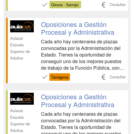
durant tot el període de formació,
Consultar
Girona - Semipr.
resolent tots els dubtes que puguin
sorgir. • Cada unitat didàctica disposa d
´autoavaluacions que permeten segu...
Oposiciones a Gestión
Procesal y Administrativa
Aulacat
Cada año hay centenares de plazas
Escuela
convocadas por la Administración del
Superior de
Estado. Tienes la oportunidad de
Adultos
conseguir uno de los mejores puestos
de trabajo de la Función Pública, con
unas condiciones laborales únicas: -
Consultar
Tarragona
Seguridad en el puesto de trabajo (fijo y
para toda la vida). - Jornada laboral
continúa. - Salario aproximado de 2000
Oposiciones a Gestión
€/mes. -...
Procesal y Administrativa
Aulacat
Cada año hay centenares de plazas
Escuela
convocadas por la Administración del
Superior de
Estado. Tienes la oportunidad de
Adultos
conseguir uno de los mejores puestos