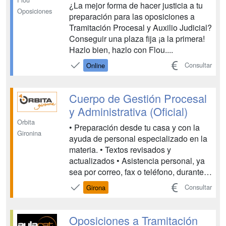
¿La mejor forma de hacer justicia a tu
Oposiciones
preparación para las oposiciones a
Tramitación Procesal y Auxilio Judicial?
Conseguir una plaza fija ¡a la primera!
Hazlo bien, hazlo con Flou....
Consultar
Online
Cuerpo de Gestión Procesal
y Administrativa (Oficial)
Orbita
• Preparación desde tu casa y con la
Gironina
ayuda de personal especializado en la
materia. • Textos revisados y
actualizados • Asistencia personal, ya
sea por correo, fax o teléfono, durante
todo el periodo que duren los estudios,
Consultar
Girona
resolviendo todas las dudas que
puedan surgir durante los mismos. •
Cada unidad didáctica dispone de auto-
Oposiciones a Tramitación