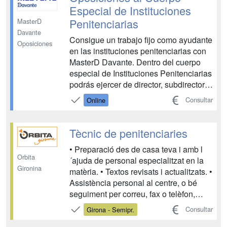
salas y de su material, y otra tare...
Especial de Instituciones
Penitenciarias
MasterD
Davante
Consigue un trabajo fijo como ayudante
Oposiciones
en las instituciones penitenciarias con
MasterD Davante. Dentro del cuerpo
especial de Instituciones Penitenciarias
podrás ejercer de director, subdirector,
jefe de servicios, jefe de gabinete del
Consultar
Online
director, educador, coordinador de
servicios interior, jefe de área mixta y
jefe de oficinas, contribuyendo al cor...
Tècnic de penitenciaries
• Preparació des de casa teva i amb l
Orbita
´ajuda de personal especialitzat en la
Gironina
matèria. • Textos revisats i actualitzats. •
Assistència personal al centre, o bé
seguiment per correu, fax o telèfon,
durant tot el període de formació,
Consultar
Girona - Semipr.
resolent tots els dubtes que puguin