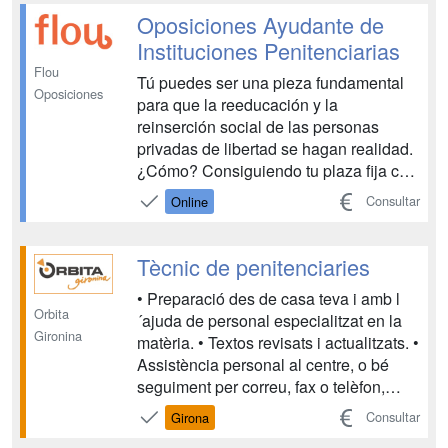
colaborar con la actividad procesal de
Oposiciones Ayudante de
nivel s...
Instituciones Penitenciarias
Flou
Tú puedes ser una pieza fundamental
Oposiciones
para que la reeducación y la
reinserción social de las personas
privadas de libertad se hagan realidad.
¿Cómo? Consiguiendo tu plaza fija con
las oposiciones de Ayudante de
Consultar
Online
Instituciones Penitenciarias....
Tècnic de penitenciaries
• Preparació des de casa teva i amb l
Orbita
´ajuda de personal especialitzat en la
Gironina
matèria. • Textos revisats i actualitzats. •
Assistència personal al centre, o bé
seguiment per correu, fax o telèfon,
durant tot el període de formació,
Consultar
Girona
resolent tots els dubtes que puguin