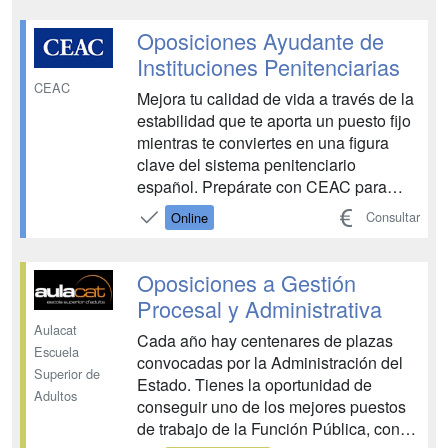
sorgir. • Cada unitat didàctica disposa d
´autoavaluacions que permeten segu...
Oposiciones Ayudante de
Instituciones Penitenciarias
CEAC
Mejora tu calidad de vida a través de la
estabilidad que te aporta un puesto fijo
mientras te conviertes en una figura
clave del sistema penitenciario
español. Prepárate con CEAC para
trabajar como Ayudante de Instituciones
Consultar
Online
Penitenciarias y benefíciate de todas
las ventajas del funcionariado....
Oposiciones a Gestión
Procesal y Administrativa
Aulacat
Cada año hay centenares de plazas
Escuela
convocadas por la Administración del
Superior de
Estado. Tienes la oportunidad de
Adultos
conseguir uno de los mejores puestos
de trabajo de la Función Pública, con