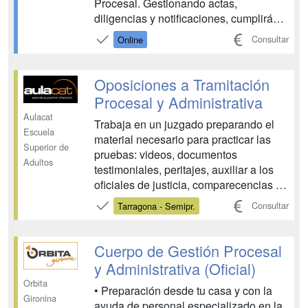
Procesal. Gestionando actas,
diligencias y notificaciones, cumplirás
tu vocación de prestar apoyo a la
Consultar
Online
ciudadanía en aspectos fundamentales
de la legalidad, mientras al mismo
tiempo disfrutas de estabilidad laboral y
Oposiciones a Tramitación
un buen salario. ¿Prep...
Procesal y Administrativa
Aulacat
Trabaja en un juzgado preparando el
Escuela
material necesario para practicar las
Superior de
pruebas: videos, documentos
Adultos
testimoniales, peritajes, auxiliar a los
oficiales de justicia, comparecencias y
declaraciones a los testigos y las partes
Consultar
Tarragona - Semipr.
del proceso. Corresponde al Cuerpo de
Tramitación Procesal y Administrativa
colaborar con la actividad procesal de
Cuerpo de Gestión Procesal
nivel s...
y Administrativa (Oficial)
Orbita
• Preparación desde tu casa y con la
Gironina
ayuda de personal especializado en la