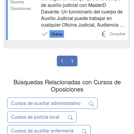
Davante
de auxilio judicial con MasterD
Oposiciones
Davante. Un funcionario del cuerpo de
Auxilio Judicial puede trabajar en
cualquier Oficina Judicial, Audiencia o
Tribunal, desempeñando tareas como
Consultar
Online
notificaciones, citaciones y
emplazamientos; ejecución de
embargos y lanzamientos; actuar como
Policía Judicial con el carácter de ag...
1
1
Búsquedas Relacionadas con Cursos de
Oposiciones
Cursos de auxiliar administrativo
Cursos de policia local
Cursos de auxiliar enfermería