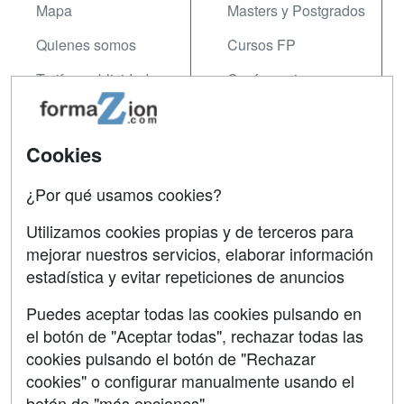
Mapa
Masters y Postgrados
Quienes somos
Cursos FP
Tarifas publicidad
Conferencias
Acceso Usuarios
Carreras
Universitarias
Acceso Centros
Cookies
Oposiciones
¿Por qué usamos cookies?
SÍGUENOS EN:
Contactar
Utilizamos cookies propias y de terceros para
mejorar nuestros servicios, elaborar información
Confidencialidad
estadística y evitar repeticiones de anuncios
Aviso legal
Puedes aceptar todas las cookies pulsando en
Copyleft
el botón de "Aceptar todas", rechazar todas las
cookies pulsando el botón de "Rechazar
cookies" o configurar manualmente usando el
botón de "más opciones"