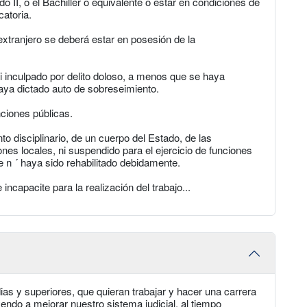
do II, o el Bachiller o equivalente o estar en condiciones de
catoria.
 extranjero se deberá estar en posesión de la
i inculpado por delito doloso, a menos que se haya
haya dictado auto de sobreseimiento.
unciones públicas.
o disciplinario, de un cuerpo del Estado, de las
s locales, ni suspendido para el ejercicio de funciones
que n ´ haya sido rehabilitado debidamente.
incapacite para la realización del trabajo...
ias y superiores, que quieran trabajar y hacer una carrera
yendo a mejorar nuestro sistema judicial, al tiempo