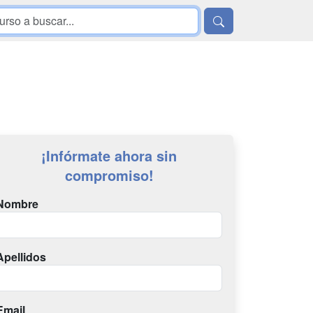
¡Infórmate ahora sin
compromiso!
Nombre
Apellidos
Email