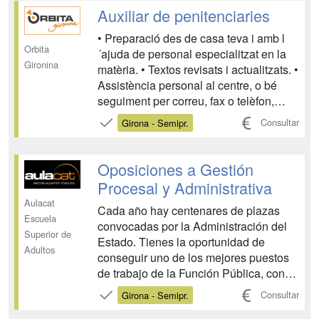
Justicia, en la guardia y custodia de las
Auxiliar de penitenciaries
salas y de su material, y otra tare...
• Preparació des de casa teva i amb l
Orbita
´ajuda de personal especialitzat en la
Gironina
matèria. • Textos revisats i actualitzats. •
Assistència personal al centre, o bé
seguiment per correu, fax o telèfon,
durant tot el període de formació,
Consultar
Girona - Semipr.
resolent tots els dubtes que puguin
sorgir. • Cada unitat didàctica disposa d
´autoavaluacions que permeten segu...
Oposiciones a Gestión
Procesal y Administrativa
Aulacat
Cada año hay centenares de plazas
Escuela
convocadas por la Administración del
Superior de
Estado. Tienes la oportunidad de
Adultos
conseguir uno de los mejores puestos
de trabajo de la Función Pública, con
unas condiciones laborales únicas: -
Consultar
Girona - Semipr.
Seguridad en el puesto de trabajo (fijo y