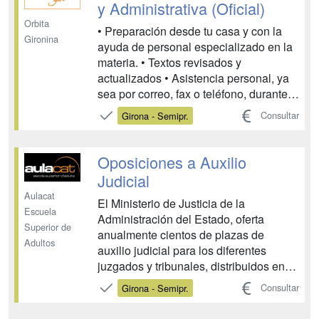
y Administrativa (Oficial)
Orbita
• Preparación desde tu casa y con la
Gironina
ayuda de personal especializado en la
materia. • Textos revisados y
actualizados • Asistencia personal, ya
sea por correo, fax o teléfono, durante
todo el periodo que duren los estudios,
Consultar
Girona - Semipr.
resolviendo todas las dudas que
puedan surgir durante los mismos. •
Cada unidad didáctica dispone de auto-
Oposiciones a Auxilio
evaluacione...
Judicial
Aulacat
El Ministerio de Justicia de la
Escuela
Administración del Estado, oferta
Superior de
anualmente cientos de plazas de
Adultos
auxilio judicial para los diferentes
juzgados y tribunales, distribuidos en
todas las comunidades autónomas.
Consultar
Girona - Semipr.
Trabajarás en la revisión de las
instalaciones • instalaciones de