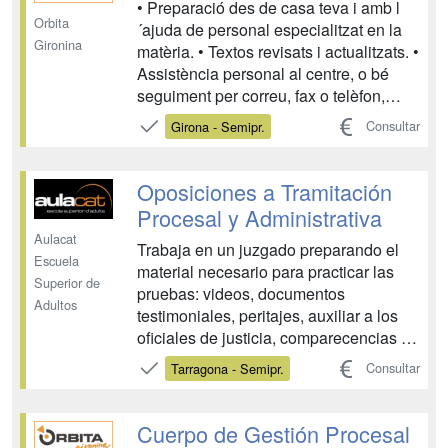
• Preparació des de casa teva i amb l
Orbita
´ajuda de personal especialitzat en la
Gironina
matèria. • Textos revisats i actualitzats. •
Assistència personal al centre, o bé
seguiment per correu, fax o telèfon,
durant tot el període de formació,
Consultar
Girona - Semipr.
resolent tots els dubtes que puguin
sorgir. • Cada unitat didàctica disposa d
´autoavaluacions que permeten segu...
Oposiciones a Tramitación
Procesal y Administrativa
Aulacat
Trabaja en un juzgado preparando el
Escuela
material necesario para practicar las
Superior de
pruebas: videos, documentos
Adultos
testimoniales, peritajes, auxiliar a los
oficiales de justicia, comparecencias y
declaraciones a los testigos y las partes
Consultar
Tarragona - Semipr.
del proceso. Corresponde al Cuerpo de
Tramitación Procesal y Administrativa
colaborar con la actividad procesal de
Cuerpo de Gestión Procesal
nivel s...