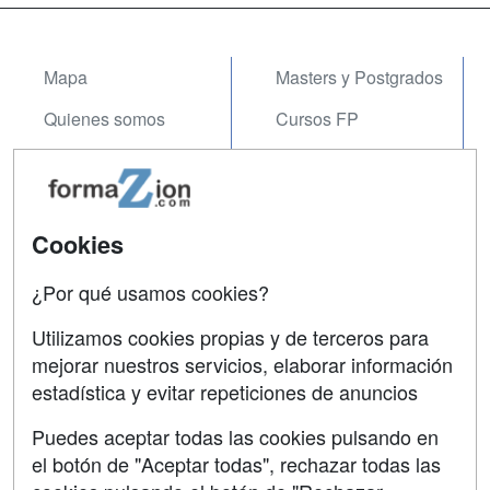
Mapa
Masters y Postgrados
Quienes somos
Cursos FP
Tarifas publicidad
Conferencias
Acceso Usuarios
Carreras
Universitarias
Cookies
Acceso Centros
Oposiciones
¿Por qué usamos cookies?
SÍGUENOS EN:
Contactar
Utilizamos cookies propias y de terceros para
mejorar nuestros servicios, elaborar información
Confidencialidad
estadística y evitar repeticiones de anuncios
Aviso legal
Puedes aceptar todas las cookies pulsando en
Copyleft
el botón de "Aceptar todas", rechazar todas las