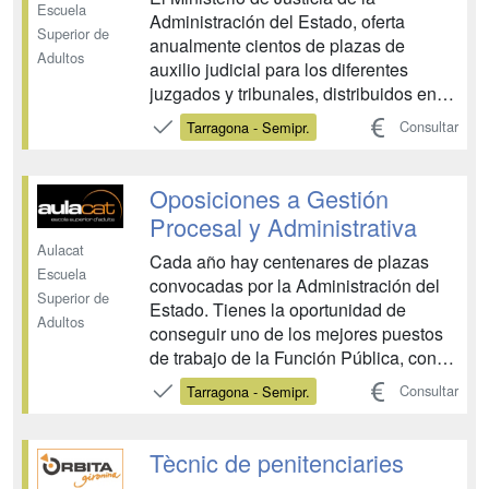
Escuela
Administración del Estado, oferta
Superior de
anualmente cientos de plazas de
Adultos
auxilio judicial para los diferentes
juzgados y tribunales, distribuidos en
todas las comunidades autónomas.
Consultar
Tarragona - Semipr.
Trabajarás en la revisión de las
instalaciones • instalaciones de
Justicia, en la guardia y custodia de las
Oposiciones a Gestión
salas y de su material, y otra tare...
Procesal y Administrativa
Aulacat
Cada año hay centenares de plazas
Escuela
convocadas por la Administración del
Superior de
Estado. Tienes la oportunidad de
Adultos
conseguir uno de los mejores puestos
de trabajo de la Función Pública, con
unas condiciones laborales únicas: -
Consultar
Tarragona - Semipr.
Seguridad en el puesto de trabajo (fijo y
para toda la vida). - Jornada laboral
continúa. - Salario aproximado de 2000
Tècnic de penitenciaries
€/mes. -...