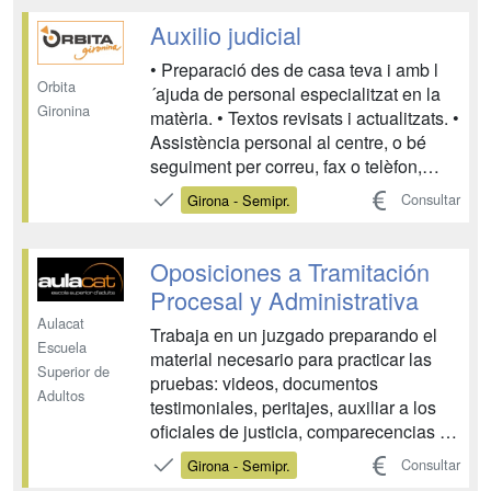
para toda la vida). - Jornada laboral
continúa. - Salario aproximado de 2000
Auxilio judicial
€/mes. -...
• Preparació des de casa teva i amb l
Orbita
´ajuda de personal especialitzat en la
Gironina
matèria. • Textos revisats i actualitzats. •
Assistència personal al centre, o bé
seguiment per correu, fax o telèfon,
durant tot el període de formació,
Consultar
Girona - Semipr.
resolent tots els dubtes que puguin
sorgir. • Cada unitat didàctica disposa d
´autoavaluacions que permeten segu...
Oposiciones a Tramitación
Procesal y Administrativa
Aulacat
Trabaja en un juzgado preparando el
Escuela
material necesario para practicar las
Superior de
pruebas: videos, documentos
Adultos
testimoniales, peritajes, auxiliar a los
oficiales de justicia, comparecencias y
declaraciones a los testigos y las partes
Consultar
Girona - Semipr.
del proceso. Corresponde al Cuerpo de