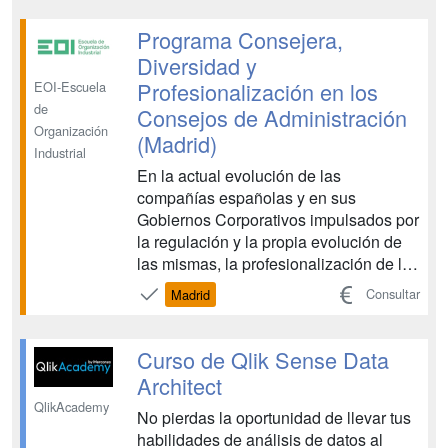
mundo de la analítica de datos con una
de las herramientas más potentes y
Programa Consejera,
fáciles de u...
Diversidad y
Profesionalización en los
EOI-Escuela
de
Consejos de Administración
Organización
(Madrid)
Industrial
En la actual evolución de las
compañías españolas y en sus
Gobiernos Corporativos impulsados por
la regulación y la propia evolución de
las mismas, la profesionalización de los
Consejos de Administración es ya una
Consultar
Madrid
realidad, por lo que el cambio de los
perfiles de sus miembros a los cuales
se les exige cada día más implicación y
Curso de Qlik Sense Data
responsabilidades, h...
Architect
QlikAcademy
No pierdas la oportunidad de llevar tus
habilidades de análisis de datos al