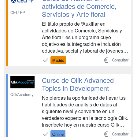
cualquier momento y lug...
actividades de Comercio,
Servicios y Arte floral
CEU FP
El título propio de “Auxiliar en
actividades de Comercio, Servicios y
Arte floral” es un programa cuyo
objetivo es la integración e inclusión
educativa, social y laboral de jóvenes
con discapacidad intelectual en centros
Consultar
Madrid
educativos, como ISEP CEU, y en
empresas ordinarias. PRÁCTICAS
PROFESIONALES Durante el 2º curso
Curso de Qlik Advanced
académico, los alumnos rea...
Topics in Development
QlikAcademy
No pierdas la oportunidad de llevar tus
habilidades de análisis de datos al
siguiente nivel y convertirte en un
verdadero experto en la tecnología Qlik.
Inscríbete hoy en nuestro curso Qlik
Advanced Topics Si eres un
Consultar
Online