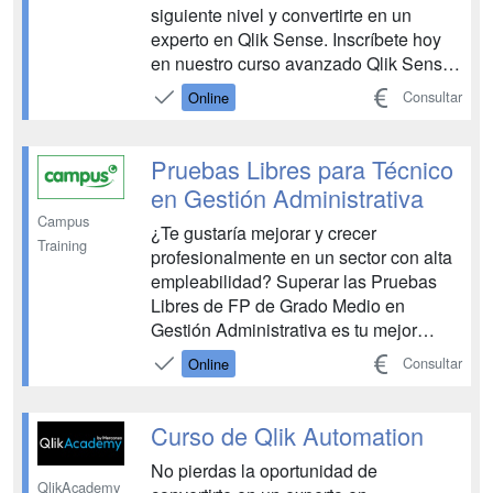
siguiente nivel y convertirte en un
experto en Qlik Sense. Inscríbete hoy
en nuestro curso avanzado Qlik Sense
Data Architect ¿Quieres llevar tus
Consultar
Online
habilidades de análisis de datos al
siguiente nivel y obtener una
comprensión más profunda de Qlik
Pruebas Libres para Técnico
Sense? Nuestro curso más a...
en Gestión Administrativa
Campus
¿Te gustaría mejorar y crecer
Training
profesionalmente en un sector con alta
empleabilidad? Superar las Pruebas
Libres de FP de Grado Medio en
Gestión Administrativa es tu mejor
oportunidad. Estas pruebas,
Consultar
Online
convocadas anualmente por las
Comunidades Autónomas, te permitirán
obtener la titulación oficial que
Curso de Qlik Automation
necesitas para comenzar a trabajar. En
No pierdas la oportunidad de
Campus Trai...
QlikAcademy