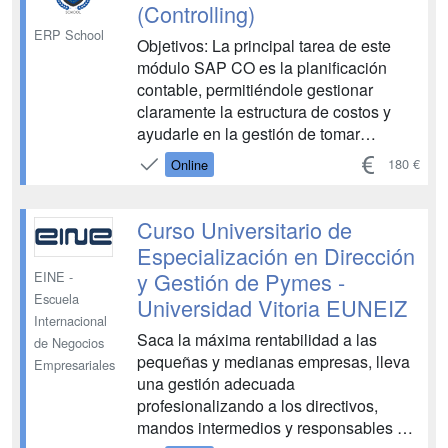
(Controlling)
ERP School
Objetivos: La principal tarea de este
módulo SAP CO es la planificación
contable, permitiéndole gestionar
claramente la estructura de costos y
ayudarle en la gestión de tomar
decisiones relacionadas con los
180 €
Online
mismos en la empresa. Los objetivos
son: ? Documentar los sucesos
financieros en tiempo real. ? Calcular
Curso Universitario de
las desviaciones económicas. ?
Especialización en Dirección
Analizar flujos d...
y Gestión de Pymes -
EINE -
Escuela
Universidad Vitoria EUNEIZ
Internacional
Saca la máxima rentabilidad a las
de Negocios
pequeñas y medianas empresas, lleva
Empresariales
una gestión adecuada
profesionalizando a los directivos,
mandos intermedios y responsables en