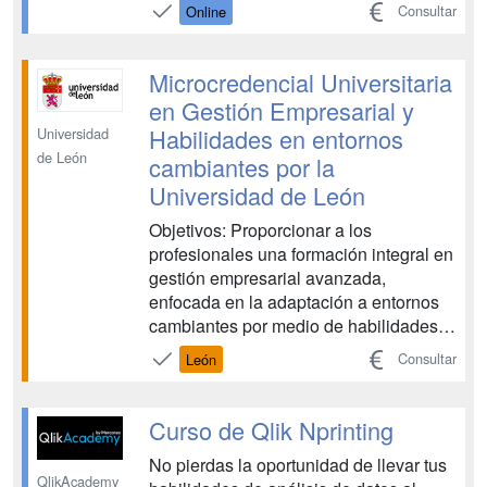
curso de Qlik Sense Intro. ¿Quieres
Consultar
Online
adentrarte en el emocionante mundo
del análisis de datos? Nuestro curso de
Qlik Sense Intro es la manera perfecta
Microcredencial Universitaria
de comenzar ya...
en Gestión Empresarial y
Habilidades en entornos
Universidad
de León
cambiantes por la
Universidad de León
Objetivos: Proporcionar a los
profesionales una formación integral en
gestión empresarial avanzada,
enfocada en la adaptación a entornos
cambiantes por medio de habilidades
de liderazgo, pensamiento estratégico,
Consultar
León
gestión de la incertidumbre y resolución
de problemas, asegurando su
capacidad de respuesta ante los
Curso de Qlik Nprinting
desafíos del mercado actual. Fortalecer
No pierdas la oportunidad de llevar tus
la capac...
QlikAcademy