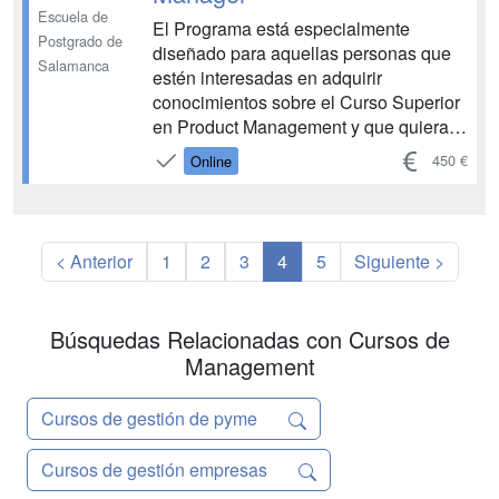
o el...
Escuela de
El Programa está especialmente
Postgrado de
diseñado para aquellas personas que
Salamanca
estén interesadas en adquirir
conocimientos sobre el Curso Superior
en Product Management y que quieran
asegurarse un recorrido ascendente en
450 €
Online
esta área, con una especial elevación y
consolidación de competencias.
Permite conocer sobre los principios
del marketing, el marketing m...
< Anterior
1
2
3
4
5
Siguiente >
Búsquedas Relacionadas con Cursos de
Management
Cursos de gestión de pyme
Cursos de gestión empresas