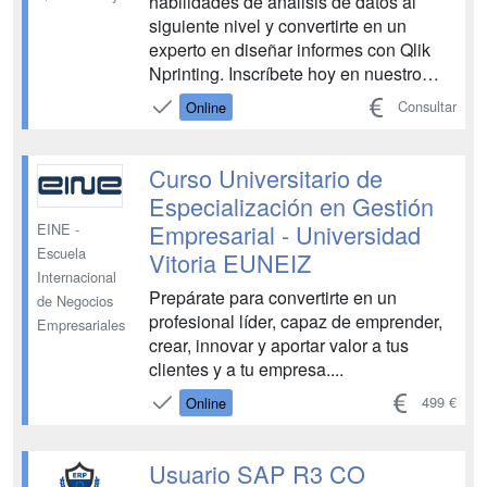
habilidades de análisis de datos al
siguiente nivel y convertirte en un
experto en diseñar informes con Qlik
Nprinting. Inscríbete hoy en nuestro
curso Qlik Nprinting ¿Quieres conseguir
Consultar
Online
automatizar la generación de informes
con tecnología Qlik para ahorrar tiempo
y proporcionar a tu organización de
Curso Universitario de
informa...
Especialización en Gestión
Empresarial - Universidad
EINE -
Escuela
Vitoria EUNEIZ
Internacional
Prepárate para convertirte en un
de Negocios
profesional líder, capaz de emprender,
Empresariales
crear, innovar y aportar valor a tus
clientes y a tu empresa....
499 €
Online
Usuario SAP R3 CO