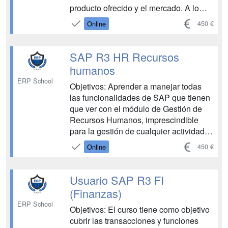
producto ofrecido y el mercado. A lo
largo del mismo nos adentraremos en
450 €
Online
los conceptos de estrategia y dirección
como elementos clave para la
consecución de objetivos, la
SAP R3 HR Recursos
optimización del nivel de eficiencia o la
humanos
ma...
ERP School
Objetivos: Aprender a manejar todas
las funcionalidades de SAP que tienen
que ver con el módulo de Gestión de
Recursos Humanos, imprescindible
para la gestión de cualquier actividad
profesional en la actualidad, en
450 €
Online
medianas o grandes empresas. La
realización de este curso le permitirá
conocer y trabajar con un sistema SAP
Usuario SAP R3 FI
real implementado en cualquier
(Finanzas)
entida...
ERP School
Objetivos: El curso tiene como objetivo
cubrir las transacciones y funciones