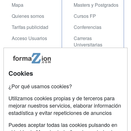
Mapa
Masters y Postgrados
Quienes somos
Cursos FP
Tarifas publicidad
Conferencias
Acceso Usuarios
Carreras
Universitarias
Acceso Centros
Oposiciones
SÍGUENOS EN:
Cookies
Contactar
Confidencialidad
¿Por qué usamos cookies?
Aviso legal
Utilizamos cookies propias y de terceros para
mejorar nuestros servicios, elaborar información
Copyleft
estadística y evitar repeticiones de anuncios
Puedes aceptar todas las cookies pulsando en