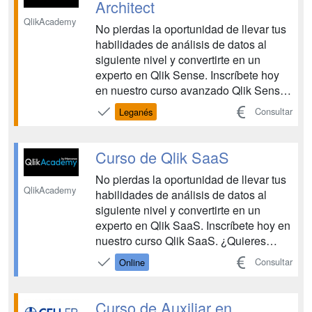
Architect
QlikAcademy
No pierdas la oportunidad de llevar tus
habilidades de análisis de datos al
siguiente nivel y convertirte en un
experto en Qlik Sense. Inscríbete hoy
en nuestro curso avanzado Qlik Sense
Data Architect ¿Quieres llevar tus
Consultar
Leganés
habilidades de análisis de datos al
siguiente nivel y obtener una
comprensión más profunda de Qlik
Curso de Qlik SaaS
Sense? Nuestro curso más a...
No pierdas la oportunidad de llevar tus
QlikAcademy
habilidades de análisis de datos al
siguiente nivel y convertirte en un
experto en Qlik SaaS. Inscríbete hoy en
nuestro curso Qlik SaaS. ¿Quieres
aprender a diseñar, implementar y
Consultar
Online
administrar soluciones analíticas en la
nube que permitan a las empresas
tomar decisiones informadas en
Curso de Auxiliar en