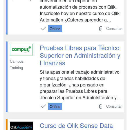
convertirte en un experto en
automatización de procesos con Qlik.
Inscríbete hoy en nuestro curso de Qlik
Automation ¿Quieres aprender a
aprovechar las capacidades de
Consultar
Online
automatización de Qlik y libera tiempo
para análisis estratégicos y decisiones
más informadas? Nuestro curso de Qlik
Pruebas Libres para Técnico
Automation está diseñado para anal...
Superior en Administración y
Finanzas
Campus
Training
Si te apasiona el trabajo administrativo
y tienes grandes habilidades de
organización, ¿has pensado en
preparar las Pruebas Libres para
Técnico Superior en Administración y
Finanzas? Con el Título Oficial de FP
Consultar
Online
podrás acceder a un montón de
oportunidades de empleo en uno de los
ámbitos laborales con mayor demanda
Curso de Qlik Sense Data
de profesionales especializados. ...