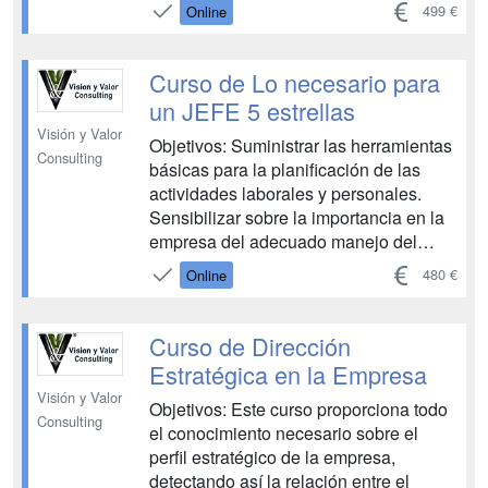
la toma de decisiones. Resuelve
499 €
Online
conflictos empresariales y aprende a
administrar y organizar una PYME....
Curso de Lo necesario para
un JEFE 5 estrellas
Visión y Valor
Objetivos: Suministrar las herramientas
Consulting
básicas para la planificación de las
actividades laborales y personales.
Sensibilizar sobre la importancia en la
empresa del adecuado manejo del
tiempo en las actividades laborales y
480 €
Online
personales con el objeto de cumplir con
los compromisos adquiridos en nuestro
quehacer y su impacto en nuestro estilo
Curso de Dirección
de vida. Analizar l...
Estratégica en la Empresa
Visión y Valor
Objetivos: Este curso proporciona todo
Consulting
el conocimiento necesario sobre el
perfil estratégico de la empresa,
detectando así la relación entre el