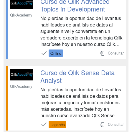
Curso de Qlik Advanced
gestión de recursos humanos. Conocer
Topics in Development
y aplicar herram...
QlikAcademy
No pierdas la oportunidad de llevar tus
habilidades de análisis de datos al
siguiente nivel y convertirte en un
verdadero experto en la tecnología Qlik.
Inscríbete hoy en nuestro curso Qlik
Advanced Topics Si eres un
Consultar
Online
Programador o Consultor en Business
Intelligence que busca llevar sus
capacidades al siguiente nivel, nuestro
Curso de Qlik Sense Data
Curso de Desarrollo ...
Analyst
QlikAcademy
No pierdas la oportunidad de llevar tus
habilidades de análisis de datos para
mejorar tu negocio y tomar decisiones
más acertadas. Inscríbete hoy en
nuestro curso avanzado Qlik Sense
Data Analyst El curso Qlik Sense Data
Consultar
Leganés
Analyst es una introducción completa al