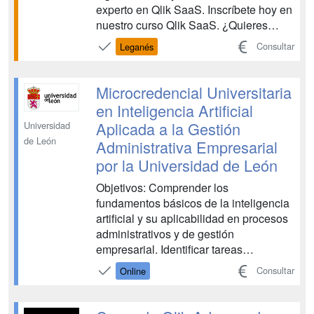
experto en Qlik SaaS. Inscríbete hoy en
nuestro curso Qlik SaaS. ¿Quieres
aprender a diseñar, implementar y
Consultar
Leganés
administrar soluciones analíticas en la
nube que permitan a las empresas
tomar decisiones informadas en
Microcredencial Universitaria
cualquier momento y lug...
en Inteligencia Artificial
Aplicada a la Gestión
Universidad
de León
Administrativa Empresarial
por la Universidad de León
Objetivos: Comprender los
fundamentos básicos de la inteligencia
artificial y su aplicabilidad en procesos
administrativos y de gestión
empresarial. Identificar tareas
administrativas que pueden ser
Consultar
Online
optimizadas mediante IA, tales como la
gestión documental, el control de
gastos, la atención al cliente o la