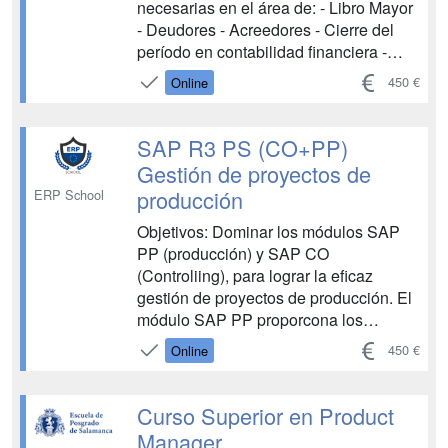
necesarias en el área de: - Libro Mayor
- Deudores - Acreedores - Cierre del
período en contabilidad financiera -
Gestión de Caja - Activos Fijo...
450 €
Online
SAP R3 PS (CO+PP)
Gestión de proyectos de
producción
ERP School
Objetivos: Dominar los módulos SAP
PP (producción) y SAP CO
(Controliing), para lograr la eficaz
gestión de proyectos de producción. El
módulo SAP PP proporcona los
conocimientos necesarios para llevar el
450 €
Online
control y Planificación de la Producción
enprocesos de negocio: fabricación
contra stock, fabricación discreta,
Curso Superior en Product
subcontratación, gestión de la demanda
Manager