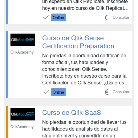
un experto en Qlik Replicate. Inscríbete
hoy en nuestro curso de Qlik Replicate.
¿Estás buscando optimizar la gestión y
Consultar
Online
flujo de datos en tu organización?
Nuestro curso de Qlik Replicate te
proporcionará las herramientas
Curso de Qlik Sense
necesari...
Certification Preparation
QlikAcademy
No pierdas la oportunidad certificar, de
forma oficial, tus habilidades y
conocimientos en Qlik Sense.
Inscríbete hoy en nuestro curso para la
Certificación de Qlik Sense. ¿Quieres
alcanzar el certificado oficial de Qlik
Consultar
Online
Sense? Nuestro curso de Qlik Sense
Certification Preparation te ayudará a
demostrar tus habilidades y
Curso de Qlik SaaS
conocimientos en Qlik Se...
No pierdas la oportunidad de llevar tus
QlikAcademy
habilidades de análisis de datos al
siguiente nivel y convertirte en un