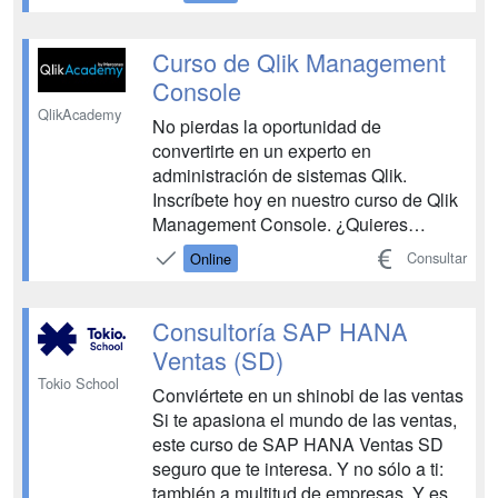
Programador o Consultor en Business
Intelligence que busca llevar sus
capacidades al siguiente nivel, nuestro
Curso de Qlik Management
Curso de Desarrollo ...
Console
QlikAcademy
No pierdas la oportunidad de
convertirte en un experto en
administración de sistemas Qlik.
Inscríbete hoy en nuestro curso de Qlik
Management Console. ¿Quieres
gestionar tus aplicaciones, usuarios y
Consultar
Online
recursos de Qlik de manera efectiva
para impulsar el éxito de tus proyectos
analíticos? Nuestro curso de Qlik
Consultoría SAP HANA
Management Console está diseñado
Ventas (SD)
para ...
Tokio School
Conviértete en un shinobi de las ventas
Si te apasiona el mundo de las ventas,
este curso de SAP HANA Ventas SD
seguro que te interesa. Y no sólo a ti:
también a multitud de empresas. Y es