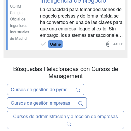
COIIM
La capacidad para tomar decisiones de
Colegio
negocio precisas y de forma rápida se
Oficial de
ha convertido en una de las claves para
Ingenieros
que una empresa llegue al éxito. Sin
Industriales
embargo, los sistemas transaccionales
de Madrid
tradicionales (programas de gestión,
410 €
Online
aplicaciones a medida, ERP, etc.)
suelen presentar una estructura muy
inflexible para este fin. En este curso
vam...
Búsquedas Relacionadas con Cursos de
Management
Cursos de gestión de pyme
Cursos de gestión empresas
Cursos de administración y dirección de empresas