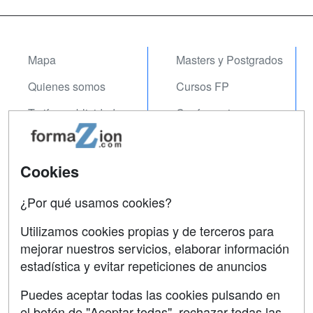
Mapa
Masters y Postgrados
Quienes somos
Cursos FP
Tarifas publicidad
Conferencias
Acceso Usuarios
Carreras
Universitarias
Acceso Centros
Cookies
Oposiciones
¿Por qué usamos cookies?
SÍGUENOS EN:
Contactar
Utilizamos cookies propias y de terceros para
mejorar nuestros servicios, elaborar información
Confidencialidad
estadística y evitar repeticiones de anuncios
Aviso legal
Puedes aceptar todas las cookies pulsando en
Copyleft
el botón de "Aceptar todas", rechazar todas las