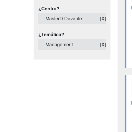
¿Centro?
MasterD Davante
[X]
¿Temática?
Management
[X]