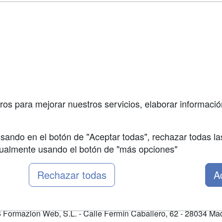
a
Masters y
Contactar
Postgrados
enes somos
Confidenciali
Cursos FP
fas publicidad
Aviso legal
Conferencias
so Usuarios
Copyleft
Carreras
so Centros
Universitarias
ros para mejorar nuestros servicios, elaborar información
Oposiciones
sando en el botón de "Aceptar todas", rechazar todas la
nualmente usando el botón de "más opciones"
Rechazar todas
A
Formazion Web, S.L. - Calle Fermín Caballero, 62 - 28034 Mad