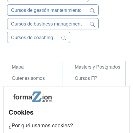
Cursos de gestión mantenimiento
Cursos de business management
Cursos de coaching
Mapa
Masters y Postgrados
Quienes somos
Cursos FP
Tarifas publicidad
Conferencias
Acceso Usuarios
Carreras
Universitarias
Cookies
Acceso Centros
Oposiciones
¿Por qué usamos cookies?