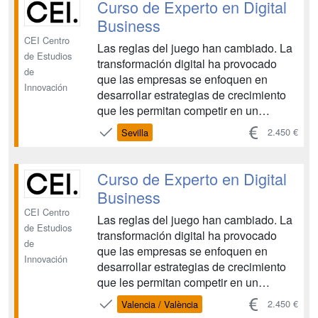
de inicio en Octubre, Enero, Abril y
Curso de Experto en Digital
Junio....
Business
CEI Centro
Las reglas del juego han cambiado. La
de Estudios
transformación digital ha provocado
de
que las empresas se enfoquen en
Innovación
desarrollar estrategias de crecimiento
que les permitan competir en un
entorno cada vez más marcado por la
2.450 €
Sevilla
innovación y las tecnologías. Hay
cuatro convocatorias anuales con fecha
de inicio en Octubre, Enero, Abril y
Curso de Experto en Digital
Junio....
Business
CEI Centro
Las reglas del juego han cambiado. La
de Estudios
transformación digital ha provocado
de
que las empresas se enfoquen en
Innovación
desarrollar estrategias de crecimiento
que les permitan competir en un
entorno cada vez más marcado por la
2.450 €
Valencia / València
innovación y las tecnologías. Hay