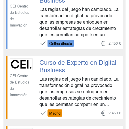
CEI Centro
Las reglas del juego han cambiado. La
de Estudios
transformación digital ha provocado
de
que las empresas se enfoquen en
Innovación
desarrollar estrategias de crecimiento
que les permitan competir en un
entorno cada vez más marcado por la
2.450 €
Online directo
innovación y las tecnologías. Hay
cuatro convocatorias anuales con fecha
de inicio en Octubre, Enero, Abril y
Curso de Experto en Digital
Junio....
Business
CEI Centro
Las reglas del juego han cambiado. La
de Estudios
transformación digital ha provocado
de
que las empresas se enfoquen en
Innovación
desarrollar estrategias de crecimiento
que les permitan competir en un
entorno cada vez más marcado por la
2.450 €
Madrid
innovación y las tecnologías. Hay
cuatro convocatorias anuales con fecha