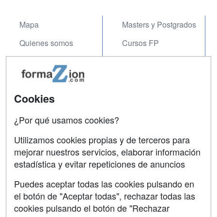
Mapa
Masters y Postgrados
Quienes somos
Cursos FP
Tarifas publicidad
Conferencias
Acceso Usuarios
Carreras
Universitarias
Cookies
Acceso Centros
Oposiciones
¿Por qué usamos cookies?
SÍGUENOS EN:
Contactar
Utilizamos cookies propias y de terceros para
mejorar nuestros servicios, elaborar información
Confidencialidad
estadística y evitar repeticiones de anuncios
Aviso legal
Puedes aceptar todas las cookies pulsando en
Copyleft
el botón de "Aceptar todas", rechazar todas las
cookies pulsando el botón de "Rechazar