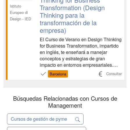
Transformation (Design
Istituto
Europeo di
Thinking para la
Design - IED
transformación de la
empresa)
El Curso de Verano en Design Thinking
for Business Transformation, impartido
en inglés, te enseñará a manejar
conceptos y estrategias de gran
impacto en entornos empresariales.
Gracias a las herramientas de Design
Consultar
Barcelona
Thinking, obtendrás las claves para
ofrecer resultados innovadores y
tangibles, de tal manera que aportes
valor a tus iniciativas de...
Búsquedas Relacionadas con Cursos de
Management
Cursos de gestión de pyme