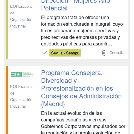
Potencial
EOI-Escuela
de
El programa trata de ofrecer una
Organización
formación estructurada e integral, cuyo
Industrial
fin es preparar a mujeres directivas y
predirectivas de empresas privadas y
entidades públicas para asumir
responsabilidades gerenciales, de
Consultar
Sevilla - Semipr.
cualquier tipo y dimensión, con una
perspectiva de formación
multidisciplinar, fortaleciendo los
Programa Consejera,
conceptos de compromiso, esfuerzo y
Diversidad y
res...
Profesionalización en los
EOI-Escuela
de
Consejos de Administración
Organización
(Madrid)
Industrial
En la actual evolución de las
compañías españolas y en sus
Gobiernos Corporativos impulsados por
la regulación y la propia evolución de