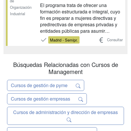
de
El programa trata de ofrecer una
Organización
formación estructurada e integral, cuyo
Industrial
fin es preparar a mujeres directivas y
predirectivas de empresas privadas y
entidades públicas para asumir
responsabilidades gerenciales, de
Consultar
Madrid - Semipr.
cualquier tipo y dimensión, con una
perspectiva de formación
multidisciplinar, fortaleciendo los
conceptos de compromiso, esfuerzo y
Búsquedas Relacionadas con Cursos de
res...
Management
Cursos de gestión de pyme
Cursos de gestión empresas
Cursos de administración y dirección de empresas