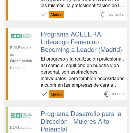
las mismas, la profesionalización de los
Consejos de Administración es ya una
Consultar
Madrid
realidad, por lo que el cambio de los
perfiles de sus miembros a los cuales
se les exige cada día más implicación y
Programa ACELERA
responsabilidades, h...
Liderazgo Femenino.
Becoming a Leader (Madrid)
EOI-Escuela
de
El progreso y la realización profesional,
Organización
así como el equilibrio en nuestra vida
Industrial
personal, son aspiraciones
individuales, pero también necesidades
a cubrir en las empresas de cara a
atraer y retener el mejor talento. A lo
3.000 €
Madrid
largo de nuestro desarrollo, pasamos
por encrucijadas donde disponer de
ciertas herramientas para resolverlas
Programa Desarrollo para la
resulta clave p...
Dirección - Mujeres Alto
Potencial
EOI-Escuela