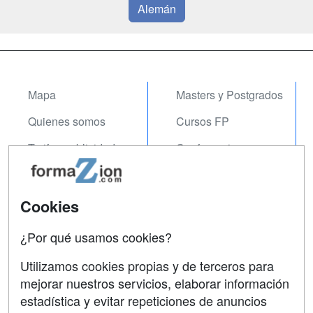
Alemán
Mapa
Masters y Postgrados
Quienes somos
Cursos FP
Tarifas publicidad
Conferencias
Acceso Usuarios
Carreras
Universitarias
Acceso Centros
Cookies
Oposiciones
¿Por qué usamos cookies?
SÍGUENOS EN:
Contactar
Utilizamos cookies propias y de terceros para
mejorar nuestros servicios, elaborar información
Confidencialidad
estadística y evitar repeticiones de anuncios
Aviso legal