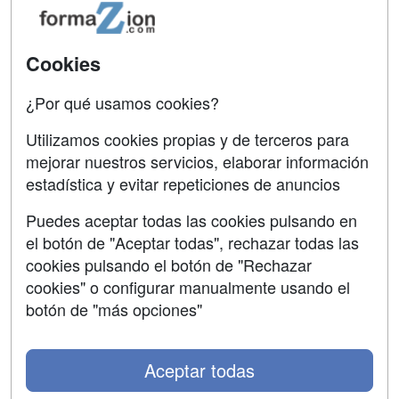
Acceso Usuarios
Carreras
Universitarias
Acceso Centros
Cookies
Oposiciones
¿Por qué usamos cookies?
SÍGUENOS EN:
Contactar
Utilizamos cookies propias y de terceros para
mejorar nuestros servicios, elaborar información
Confidencialidad
estadística y evitar repeticiones de anuncios
Aviso legal
Puedes aceptar todas las cookies pulsando en
Copyleft
el botón de "Aceptar todas", rechazar todas las
cookies pulsando el botón de "Rechazar
cookies" o configurar manualmente usando el
botón de "más opciones"
Grupo formazion:
Aceptar todas