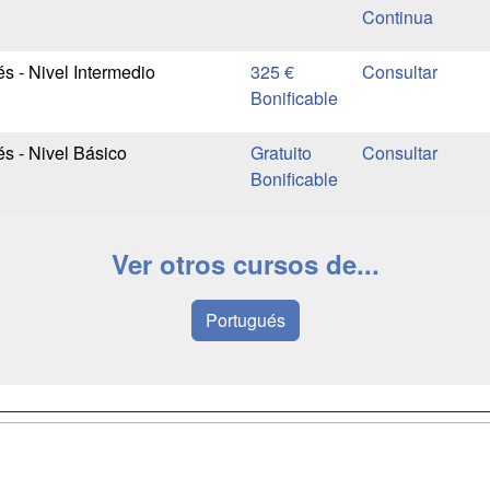
Continua
s - Nivel Intermedio
325 €
Bonificable
s - Nivel Básico
Gratuito
Bonificable
Ver otros cursos de...
Portugués
a
Masters y
Contactar
Postgrados