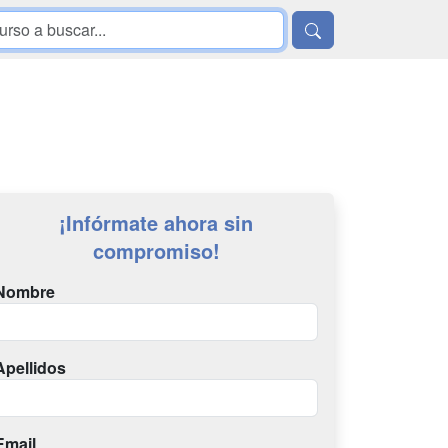
¡Infórmate ahora sin
compromiso!
Nombre
Apellidos
Email