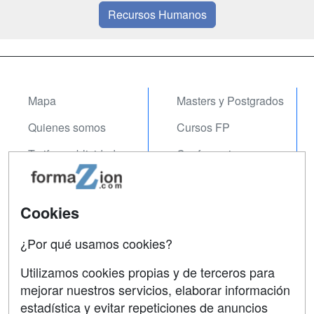
Recursos Humanos
Mapa
Masters y Postgrados
Quienes somos
Cursos FP
Tarifas publicidad
Conferencias
Acceso Usuarios
Carreras
Universitarias
Acceso Centros
Cookies
Oposiciones
¿Por qué usamos cookies?
SÍGUENOS EN:
Contactar
Utilizamos cookies propias y de terceros para
mejorar nuestros servicios, elaborar información
Confidencialidad
estadística y evitar repeticiones de anuncios