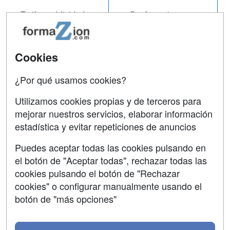
Tarifas publicidad
Conferencias
Acceso Usuarios
Carreras
Universitarias
Acceso Centros
Cookies
Oposiciones
¿Por qué usamos cookies?
SÍGUENOS EN:
Contactar
Utilizamos cookies propias y de terceros para
mejorar nuestros servicios, elaborar información
Confidencialidad
estadística y evitar repeticiones de anuncios
Aviso legal
Puedes aceptar todas las cookies pulsando en
Copyleft
el botón de "Aceptar todas", rechazar todas las
cookies pulsando el botón de "Rechazar
cookies" o configurar manualmente usando el
botón de "más opciones"
Grupo formazion: