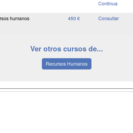
Continua
rsos humanos
450 €
Ver otros cursos de...
Recursos Humanos
a
Masters y
Contactar
Postgrados
enes somos
Confidenciali
Cursos FP
fas publicidad
Aviso legal
Conferencias