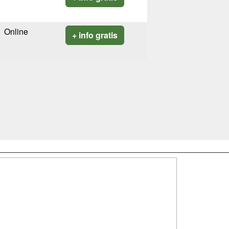
Online
+ info gratis
SÍGUENOS EN:
dad