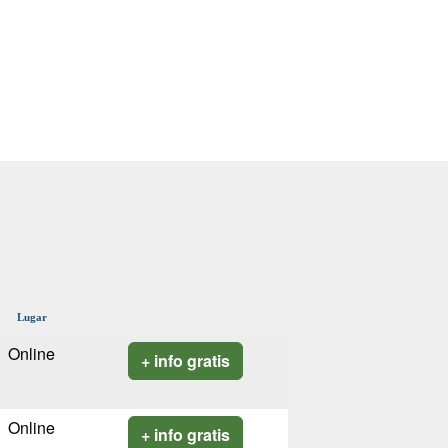
Lugar
Online
+ info gratis
Online
+ info gratis