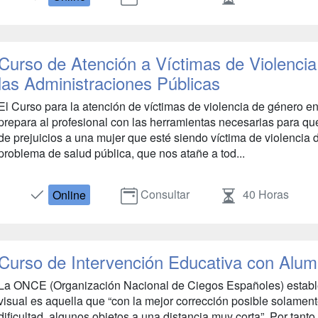
Curso de Atención a Víctimas de Violenci
las Administraciones Públicas
El Curso para la atención de víctimas de violencia de género en
prepara al profesional con las herramientas necesarias para q
de prejuicios a una mujer que esté siendo víctima de violencia 
problema de salud pública, que nos atañe a tod...
Consultar
40 Horas
Online
Curso de Intervención Educativa con Alumn
La ONCE (Organización Nacional de Ciegos Españoles) establ
visual es aquella que “con la mejor corrección posible solament
dificultad, algunos objetos a una distancia muy corta”. Por tanto