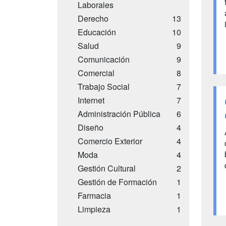
Laborales
Derecho
13
Educación
10
Salud
9
Comunicación
9
Comercial
8
Trabajo Social
7
Internet
7
Administración Pública
6
Diseño
4
Comercio Exterior
4
Moda
4
Gestión Cultural
2
Gestión de Formación
1
Farmacia
1
Limpieza
1