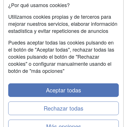
Copyleft
¿Por qué usamos cookies?
Utilizamos cookies propias y de terceros para
mejorar nuestros servicios, elaborar información
estadística y evitar repeticiones de anuncios
Grupo formazion:
Puedes aceptar todas las cookies pulsando en
el botón de "Aceptar todas", rechazar todas las
cookies pulsando el botón de "Rechazar
cookies" o configurar manualmente usando el
botón de "más opciones"
Aceptar todas
Copyright 2000-2026 Formazion Web, S.L. - Calle
Fermín Caballero, 62 - 28034 Madrid Tel: 91 533 70 78
Rechazar todas
Más opciones