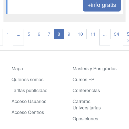
+info gratis
1
...
5
6
7
8
9
10
11
...
34
S
Mapa
Masters y Postgrados
Quienes somos
Cursos FP
Tarifas publicidad
Conferencias
Acceso Usuarios
Carreras
Universitarias
Acceso Centros
Oposiciones