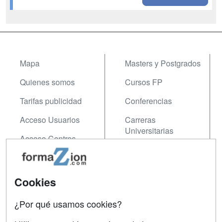
Mapa
Masters y Postgrados
Quienes somos
Cursos FP
Tarifas publicidad
Conferencias
Acceso Usuarios
Carreras
Universitarias
Acceso Centros
Oposiciones
SÍGUENOS EN:
Contactar
Cookies
Confidencialidad
¿Por qué usamos cookies?
Aviso legal