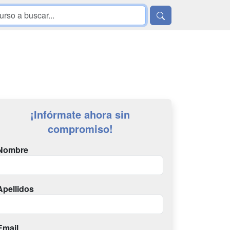
¡Infórmate ahora sin
compromiso!
Nombre
Apellidos
Email