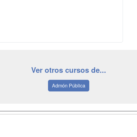
Ver otros cursos de...
Admón Pública
a
Masters y
Contactar
Postgrados
enes somos
Confidenciali