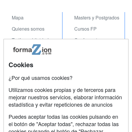
Mapa
Masters y Postgrados
Quienes somos
Cursos FP
Tarifas publicidad
Conferencias
Acceso Usuarios
Carreras
Universitarias
Acceso Centros
Cookies
Oposiciones
¿Por qué usamos cookies?
SÍGUENOS EN:
Contactar
Utilizamos cookies propias y de terceros para
mejorar nuestros servicios, elaborar información
Confidencialidad
estadística y evitar repeticiones de anuncios
Aviso legal
Puedes aceptar todas las cookies pulsando en
Copyleft
el botón de "Aceptar todas", rechazar todas las
cookies pulsando el botón de "Rechazar