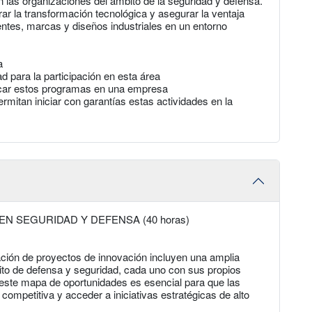
n las organizaciones del ámbito de la seguridad y defensa.
rar la transformación tecnológica y asegurar la ventaja
entes, marcas y diseños industriales en un entorno
a
ad para la participación en esta área
ncar estos programas en una empresa
mitan iniciar con garantías estas actividades en la
N SEGURIDAD Y DEFENSA (40 horas)
iación de proyectos de innovación incluyen una amplia
to de defensa y seguridad, cada uno con sus propios
 este mapa de oportunidades es esencial para que las
mpetitiva y acceder a iniciativas estratégicas de alto