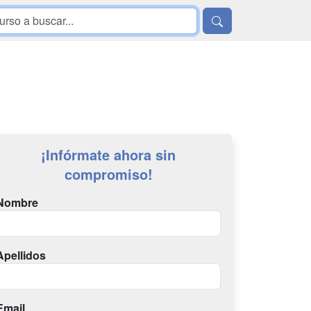
¡Infórmate ahora sin
compromiso!
Nombre
Apellidos
Email