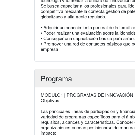
tecnología y fomentar la cultura de innovación e
Se busca capacitar a los profesionales para lide
competitiva mediante la correcta gestión de pat
globalizado y altamente regulado.
• Adquirir un conocimiento general de la temátic
• Poder realizar una evaluación sobre la idoneid
• Conseguir una capacitación básica para arra
• Promover una red de contactos básicos que per
empresa
Programa
MODULO1 | PROGRAMAS DE INNOVACIÓN E
Objetivos:
Las principales líneas de participación y financ
variedad de programas específicos para el ámbi
requisitos, alcances y características. Conocer
organizaciones puedan posicionarse de manera co
impacto.