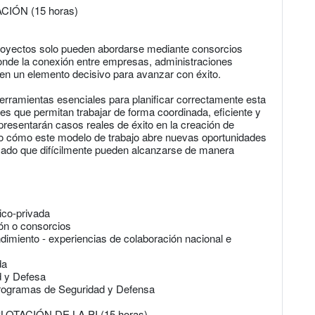
ÓN (15 horas)
proyectos solo pueden abordarse mediante consorcios
donde la conexión entre empresas, administraciones
 en un elemento decisivo para avanzar con éxito.
herramientas esenciales para planificar correctamente esta
s que permitan trabajar de forma coordinada, eficiente y
resentarán casos reales de éxito en la creación de
o cómo este modelo de trabajo abre nuevas oportunidades
rcado que difícilmente pueden alcanzarse de manera
ico-privada
ión o consorcios
imiento - experiencias de colaboración nacional e
da
d y Defesa
n programas de Seguridad y Defensa
TACIÓN DE LA PI (15 horas)