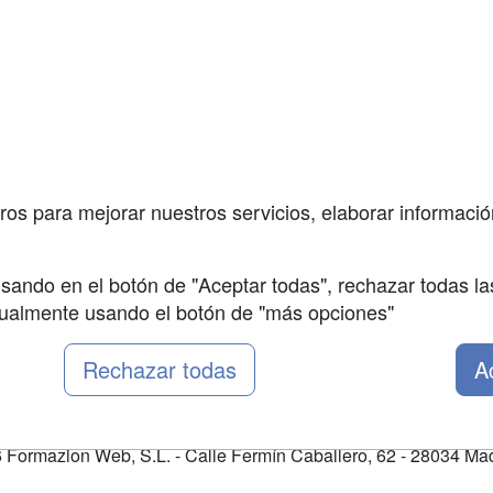
a
Masters y
Contactar
Postgrados
enes somos
Confidenciali
Cursos FP
fas publicidad
Aviso legal
Conferencias
so Usuarios
Copyleft
Carreras
so Centros
Universitarias
ros para mejorar nuestros servicios, elaborar información
Oposiciones
sando en el botón de "Aceptar todas", rechazar todas la
nualmente usando el botón de "más opciones"
Rechazar todas
A
Formazion Web, S.L. - Calle Fermín Caballero, 62 - 28034 Mad