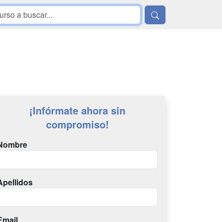
¡Infórmate ahora sin
compromiso!
Nombre
Apellidos
Email