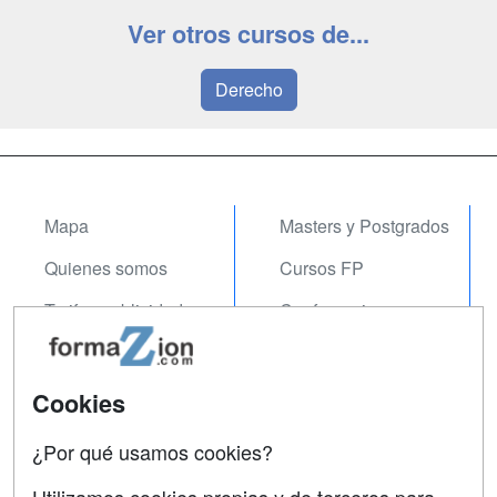
Ver otros cursos de...
Derecho
Mapa
Masters y Postgrados
Quienes somos
Cursos FP
Tarifas publicidad
Conferencias
Acceso Usuarios
Carreras
Universitarias
Acceso Centros
Cookies
Oposiciones
¿Por qué usamos cookies?
SÍGUENOS EN:
Contactar