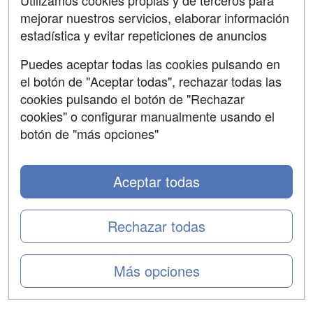
Utilizamos cookies propias y de terceros para
mejorar nuestros servicios, elaborar información
Confidencialidad
estadística y evitar repeticiones de anuncios
Aviso legal
Puedes aceptar todas las cookies pulsando en
Copyleft
el botón de "Aceptar todas", rechazar todas las
cookies pulsando el botón de "Rechazar
cookies" o configurar manualmente usando el
botón de "más opciones"
Grupo formazion:
Aceptar todas
Rechazar todas
Más opciones
Copyright 2000-2026 Formazion Web, S.L. - Calle