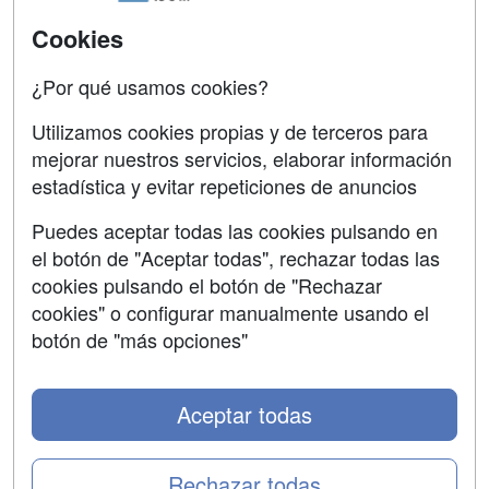
Universitarias
Acceso Centros
Cookies
Oposiciones
¿Por qué usamos cookies?
SÍGUENOS EN:
Contactar
Utilizamos cookies propias y de terceros para
mejorar nuestros servicios, elaborar información
Confidencialidad
estadística y evitar repeticiones de anuncios
Aviso legal
Puedes aceptar todas las cookies pulsando en
Copyleft
el botón de "Aceptar todas", rechazar todas las
cookies pulsando el botón de "Rechazar
cookies" o configurar manualmente usando el
botón de "más opciones"
Grupo formazion:
Aceptar todas
Rechazar todas