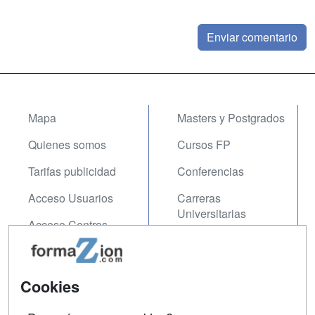
Mapa
Masters y Postgrados
Quienes somos
Cursos FP
Tarifas publicidad
Conferencias
Acceso Usuarios
Carreras
Universitarias
Acceso Centros
Oposiciones
SÍGUENOS EN:
Contactar
Cookies
Confidencialidad