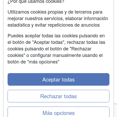
¿Por qué usamos cookies?
Aviso legal
Utilizamos cookies propias y de terceros para
Copyleft
mejorar nuestros servicios, elaborar información
estadística y evitar repeticiones de anuncios
Puedes aceptar todas las cookies pulsando en
el botón de "Aceptar todas", rechazar todas las
Grupo formazion:
cookies pulsando el botón de "Rechazar
cookies" o configurar manualmente usando el
botón de "más opciones"
Aceptar todas
Rechazar todas
Copyright 2000-2026 Formazion Web, S.L. - Calle
Más opciones
Fermín Caballero, 62 - 28034 Madrid Tel: 91 533 70 78