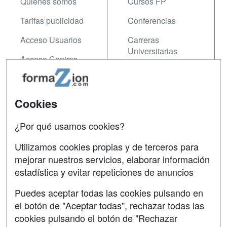
Quienes somos
Cursos FP
Tarifas publicidad
Conferencias
Acceso Usuarios
Carreras
Universitarias
Acceso Centros
Oposiciones
SÍGUENOS EN:
Contactar
Cookies
Confidencialidad
¿Por qué usamos cookies?
Aviso legal
Utilizamos cookies propias y de terceros para
Copyleft
mejorar nuestros servicios, elaborar información
estadística y evitar repeticiones de anuncios
Puedes aceptar todas las cookies pulsando en
el botón de "Aceptar todas", rechazar todas las
Grupo formazion:
cookies pulsando el botón de "Rechazar