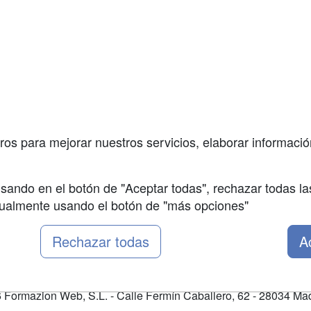
a
Masters y
Contactar
Postgrados
enes somos
Confidenciali
Cursos FP
fas publicidad
Aviso legal
Conferencias
so Usuarios
Copyleft
Carreras
so Centros
Universitarias
ros para mejorar nuestros servicios, elaborar información
Oposiciones
sando en el botón de "Aceptar todas", rechazar todas la
nualmente usando el botón de "más opciones"
Rechazar todas
A
Formazion Web, S.L. - Calle Fermín Caballero, 62 - 28034 Mad