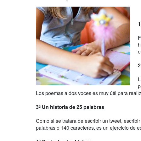
1
F
h
e
2
L
p
Los poemas a dos voces es muy útil para reali
3º Un historia de 25 palabras
Como si se tratara de escribir un tweet, escrib
palabras o 140 caracteres, es un ejercicio de es