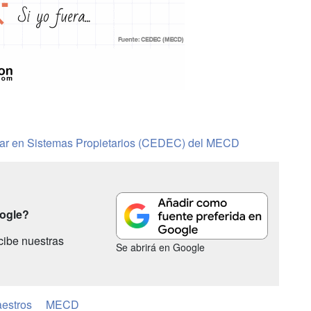
ular en Sistemas Propietarios (CEDEC) del MECD
oogle?
cibe nuestras
Se abrirá en Google
estros
MECD