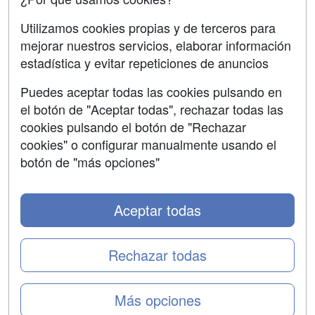
Aviso legal
Utilizamos cookies propias y de terceros para
Copyleft
mejorar nuestros servicios, elaborar información
estadística y evitar repeticiones de anuncios
Puedes aceptar todas las cookies pulsando en
el botón de "Aceptar todas", rechazar todas las
Grupo formazion:
cookies pulsando el botón de "Rechazar
cookies" o configurar manualmente usando el
botón de "más opciones"
Aceptar todas
Rechazar todas
Copyright 2000-2026 Formazion Web, S.L. - Calle
Más opciones
Fermín Caballero, 62 - 28034 Madrid Tel: 91 533 70 78