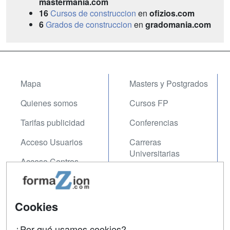
mastermania.com
16
Cursos de construccion
en
ofizios.com
6
Grados de construccion
en
gradomania.com
Mapa
Masters y Postgrados
Quienes somos
Cursos FP
Tarifas publicidad
Conferencias
Acceso Usuarios
Carreras
Universitarias
Acceso Centros
Oposiciones
SÍGUENOS EN:
Contactar
Cookies
Confidencialidad
¿Por qué usamos cookies?