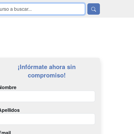
¡Infórmate ahora sin
compromiso!
Nombre
Apellidos
Email