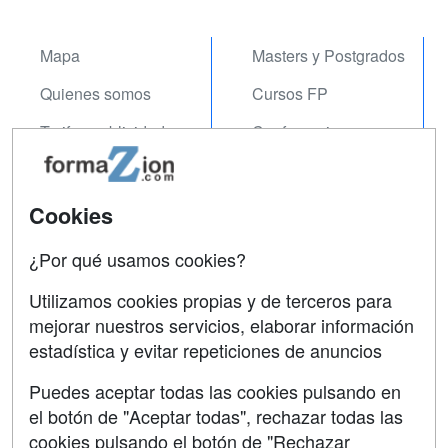
Mapa
Masters y Postgrados
Quienes somos
Cursos FP
Tarifas publicidad
Conferencias
Acceso Usuarios
Carreras
Universitarias
Acceso Centros
Cookies
Oposiciones
¿Por qué usamos cookies?
SÍGUENOS EN:
Contactar
Utilizamos cookies propias y de terceros para
mejorar nuestros servicios, elaborar información
Confidencialidad
estadística y evitar repeticiones de anuncios
Aviso legal
Puedes aceptar todas las cookies pulsando en
Copyleft
el botón de "Aceptar todas", rechazar todas las
cookies pulsando el botón de "Rechazar