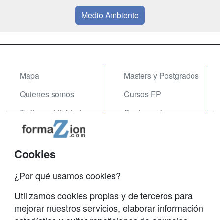
Medio Ambiente
Mapa
Masters y Postgrados
Quienes somos
Cursos FP
Tarifas publicidad
Conferencias
Acceso Usuarios
Carreras
Universitarias
Acceso Centros
Cookies
Oposiciones
¿Por qué usamos cookies?
SÍGUENOS EN:
Contactar
Utilizamos cookies propias y de terceros para
mejorar nuestros servicios, elaborar información
Confidencialidad