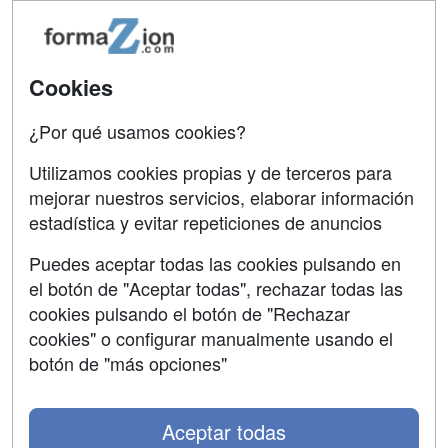
Tarifas publicidad
Conferencias
Acceso Usuarios
Carreras
Universitarias
Acceso Centros
Cookies
Oposiciones
¿Por qué usamos cookies?
SÍGUENOS EN:
Contactar
Utilizamos cookies propias y de terceros para
mejorar nuestros servicios, elaborar información
Confidencialidad
estadística y evitar repeticiones de anuncios
Aviso legal
Puedes aceptar todas las cookies pulsando en
Copyleft
el botón de "Aceptar todas", rechazar todas las
cookies pulsando el botón de "Rechazar
cookies" o configurar manualmente usando el
botón de "más opciones"
Grupo formazion:
Aceptar todas