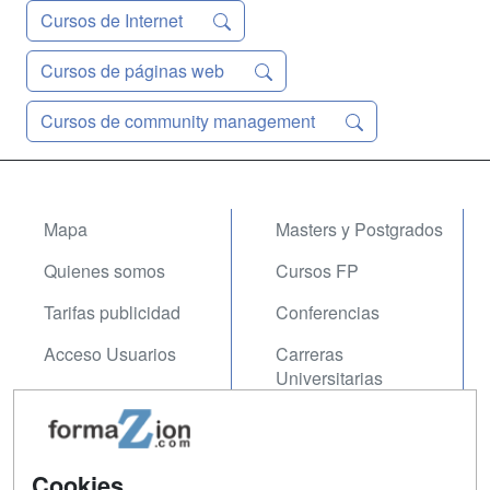
Cursos de Internet
Cursos de páginas web
Cursos de community management
Mapa
Masters y Postgrados
Quienes somos
Cursos FP
Tarifas publicidad
Conferencias
Acceso Usuarios
Carreras
Universitarias
Acceso Centros
Oposiciones
SÍGUENOS EN:
Cookies
Contactar