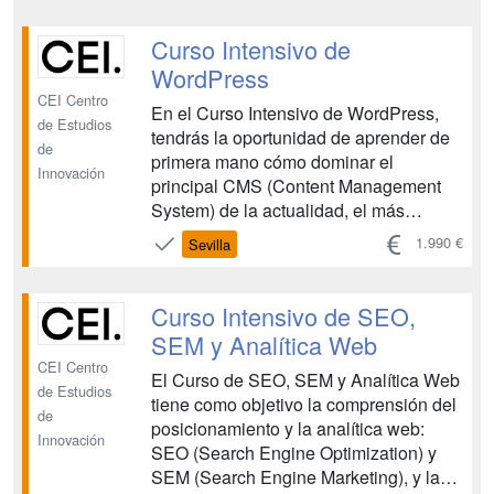
página web, sino que también
obtendrás conocimientos sobre cómo
Curso Intensivo de
instalar y configurar WordPress en un
WordPress
servid...
CEI Centro
En el Curso Intensivo de WordPress,
de Estudios
tendrás la oportunidad de aprender de
de
primera mano cómo dominar el
Innovación
principal CMS (Content Management
System) de la actualidad, el más
demandado en el mercado. No solo
1.990 €
Sevilla
aprenderás a diseñar cualquier tipo de
página web, sino que también
obtendrás conocimientos sobre cómo
Curso Intensivo de SEO,
instalar y configurar WordPress en un
SEM y Analítica Web
servid...
CEI Centro
El Curso de SEO, SEM y Analítica Web
de Estudios
tiene como objetivo la comprensión del
de
posicionamiento y la analítica web:
Innovación
SEO (Search Engine Optimization) y
SEM (Search Engine Marketing), y la