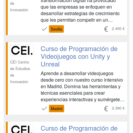
transformación digital ha provocado
de
que las empresas se enfoquen en
Innovación
desarrollar estrategias de crecimiento
que les permitan competir en un
entorno cada vez más marcado por la
2.450 €
Sevilla
innovación y las tecnologías. Hay
cuatro convocatorias anuales con fecha
de inicio en Octubre, Enero, Abril y
Curso de Programación de
Junio....
Videojuegos con Unity y
Unreal
CEI Centro
de Estudios
Aprende a desarrollar videojuegos
de
desde cero con nuestro curso intensivo
Innovación
en Madrid. Domina las herramientas y
técnicas esenciales para crear
experiencias interactivas y sumérgete
en el apasionante mundo de la
2.390 €
Madrid
programación de videojuegos.
Conviértete en un desarrollador de
videojuegos profesional. Hay cuatro
Curso de Programación de
convocatorias anuales con fecha de