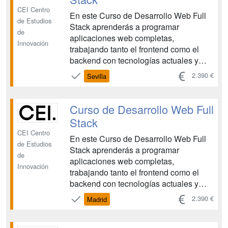
Dev...
CEI Centro
En este Curso de Desarrollo Web Full
de Estudios
Stack aprenderás a programar
de
aplicaciones web completas,
Innovación
trabajando tanto el frontend como el
backend con tecnologías actuales y
entornos reales de desarrollo. La
2.390 €
Sevilla
formación está pensada para quienes
ya cuentan con una base previa en
HTML5, CSS3 y JavaScript y quieren
Curso de Desarrollo Web Full
evolucionar hacia un perfil de Full Stack
Stack
Dev...
CEI Centro
En este Curso de Desarrollo Web Full
de Estudios
Stack aprenderás a programar
de
aplicaciones web completas,
Innovación
trabajando tanto el frontend como el
backend con tecnologías actuales y
entornos reales de desarrollo. La
2.390 €
Madrid
formación está pensada para quienes
ya cuentan con una base previa en