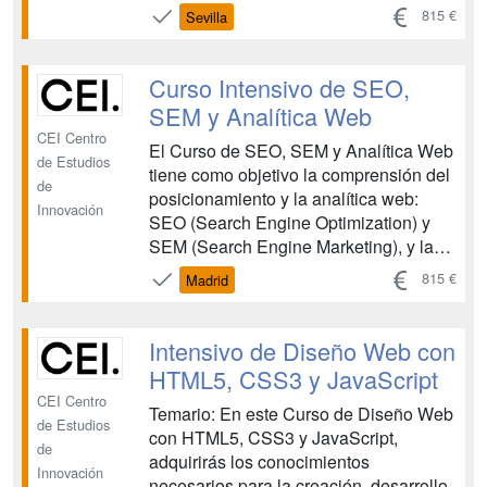
identificación de sus diferencias, así
815 €
Sevilla
como la adquisición de conocimientos y
herramientas para implementar estas
estrategias dentro de nuestro plan de
Curso Intensivo de SEO,
marketing onlin...
SEM y Analítica Web
CEI Centro
El Curso de SEO, SEM y Analítica Web
de Estudios
tiene como objetivo la comprensión del
de
posicionamiento y la analítica web:
Innovación
SEO (Search Engine Optimization) y
SEM (Search Engine Marketing), y la
identificación de sus diferencias, así
815 €
Madrid
como la adquisición de conocimientos y
herramientas para implementar estas
estrategias dentro de nuestro plan de
Intensivo de Diseño Web con
marketing onlin...
HTML5, CSS3 y JavaScript
CEI Centro
Temario: En este Curso de Diseño Web
de Estudios
con HTML5, CSS3 y JavaScript,
de
adquirirás los conocimientos
Innovación
necesarios para la creación, desarrollo