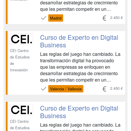
desarrollar estrategias de crecimiento
que les permitan competir en un
entorno cada vez más marcado por la
2.450 €
Madrid
innovación y las tecnologías. Hay
cuatro convocatorias anuales con fecha
de inicio en Octubre, Enero, Abril y
Curso de Experto en Digital
Junio....
Business
CEI Centro
Las reglas del juego han cambiado. La
de Estudios
transformación digital ha provocado
de
que las empresas se enfoquen en
Innovación
desarrollar estrategias de crecimiento
que les permitan competir en un
entorno cada vez más marcado por la
2.450 €
Valencia / València
innovación y las tecnologías. Hay
cuatro convocatorias anuales con fecha
de inicio en Octubre, Enero, Abril y
Curso de Experto en Digital
Junio....
Business
CEI Centro
Las reglas del juego han cambiado. La
de Estudios