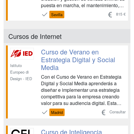
puesta en marcha, el mantenimiento,
estrategias de marketing y la gestión de
815 €
Sevilla
las ventas online tanto en eCommerce
propios (especialmente Woocommerce,
aunque también aprenderemos Shopify
Cursos de Internet
o Prestashop) como en un ma...
Curso de Verano en
Estrategia Digital y Social
Media
Istituto
Europeo di
Con el Curso de Verano en Estrategia
Design - IED
Digital y Social Media aprenderás a
diseñar e implementar una estrategia
competitiva para la empresa creando
valor para su audiencia digital. Esta
formación te acompañará en cada paso
Consultar
Madrid
del proceso: desde la definición de
objetivos y target hasta la creación de
un plan de contenidos y canales que
Curso de Inteligencia