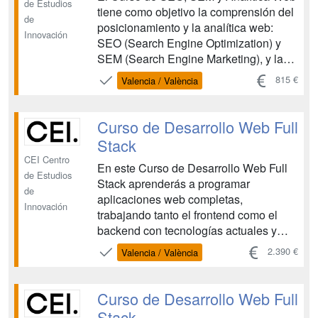
de Estudios
tiene como objetivo la comprensión del
de
posicionamiento y la analítica web:
Innovación
SEO (Search Engine Optimization) y
SEM (Search Engine Marketing), y la
identificación de sus diferencias, así
815 €
Valencia / València
como la adquisición de conocimientos y
herramientas para implementar estas
estrategias dentro de nuestro plan de
Curso de Desarrollo Web Full
marketing onlin...
Stack
CEI Centro
En este Curso de Desarrollo Web Full
de Estudios
Stack aprenderás a programar
de
aplicaciones web completas,
Innovación
trabajando tanto el frontend como el
backend con tecnologías actuales y
entornos reales de desarrollo. La
2.390 €
Valencia / València
formación está pensada para quienes
ya cuentan con una base previa en
HTML5, CSS3 y JavaScript y quieren
Curso de Desarrollo Web Full
evolucionar hacia un perfil de Full Stack
Stack