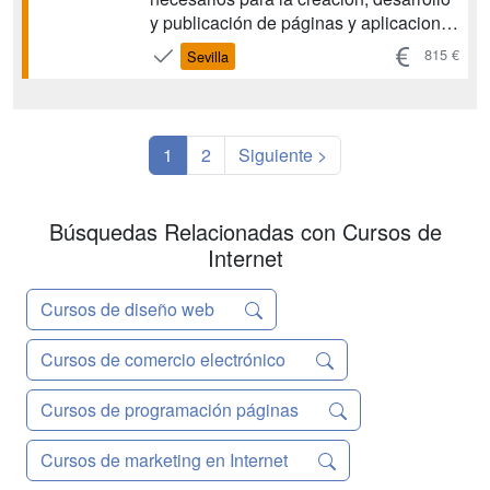
y publicación de páginas y aplicaciones
web modernas. Aprenderás a
815 €
Sevilla
estructurar contenido con HTML
semántico, aplicar estilos avanzados
con CSS3 y SASS, y dotar de
interactividad tus proyectos con
1
2
Siguiente >
JavaScript, siguiendo buena...
Búsquedas Relacionadas con Cursos de
Internet
Cursos de diseño web
Cursos de comercio electrónico
Cursos de programación páginas
Cursos de marketing en Internet