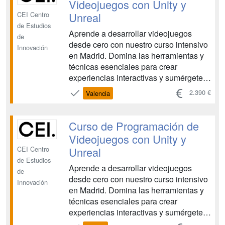
Videojuegos con Unity y
in...
Unreal
CEI Centro
de Estudios
Aprende a desarrollar videojuegos
de
desde cero con nuestro curso intensivo
Innovación
en Madrid. Domina las herramientas y
técnicas esenciales para crear
experiencias interactivas y sumérgete
en el apasionante mundo de la
2.390 €
Valencia
programación de videojuegos.
Conviértete en un desarrollador de
videojuegos profesional. Hay cuatro
Curso de Programación de
convocatorias anuales con fecha de
Videojuegos con Unity y
in...
Unreal
CEI Centro
de Estudios
Aprende a desarrollar videojuegos
de
desde cero con nuestro curso intensivo
Innovación
en Madrid. Domina las herramientas y
técnicas esenciales para crear
experiencias interactivas y sumérgete
en el apasionante mundo de la