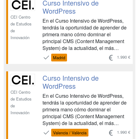
HTML5, CSS3 y JavaScript y quieren
Curso Intensivo de
evolucionar hacia un perfil de Full Stack
WordPress
Dev...
CEI Centro
En el Curso Intensivo de WordPress,
de Estudios
tendrás la oportunidad de aprender de
de
primera mano cómo dominar el
Innovación
principal CMS (Content Management
System) de la actualidad, el más
demandado en el mercado. No solo
1.990 €
Madrid
aprenderás a diseñar cualquier tipo de
página web, sino que también
obtendrás conocimientos sobre cómo
Curso Intensivo de
instalar y configurar WordPress en un
WordPress
servid...
CEI Centro
En el Curso Intensivo de WordPress,
de Estudios
tendrás la oportunidad de aprender de
de
primera mano cómo dominar el
Innovación
principal CMS (Content Management
System) de la actualidad, el más
demandado en el mercado. No solo
1.990 €
Valencia / València
aprenderás a diseñar cualquier tipo de