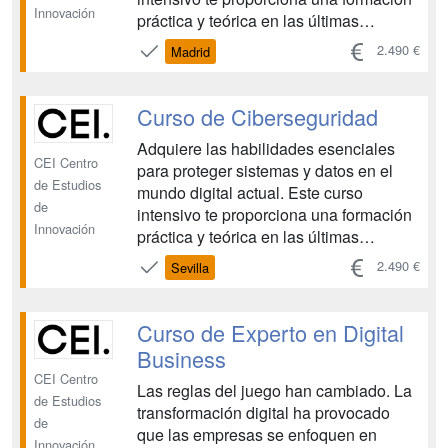
Innovación
práctica y teórica en las últimas
técnicas y herramientas de
2.490 €
Madrid
ciberseguridad, preparándote para
enfrentar las crecientes amenazas
cibernéticas. Hay cuatro convocatorias
Curso de Ciberseguridad
anuales con fecha de inicio en Oct...
Adquiere las habilidades esenciales
CEI Centro
para proteger sistemas y datos en el
de Estudios
mundo digital actual. Este curso
de
intensivo te proporciona una formación
Innovación
práctica y teórica en las últimas
técnicas y herramientas de
2.490 €
Sevilla
ciberseguridad, preparándote para
enfrentar las crecientes amenazas
cibernéticas. Hay cuatro convocatorias
Curso de Experto en Digital
anuales con fecha de inicio en Oct...
Business
CEI Centro
Las reglas del juego han cambiado. La
de Estudios
transformación digital ha provocado
de
que las empresas se enfoquen en
Innovación