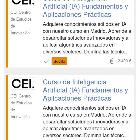
conecten verda...
Artificial (IA) Fundamentos y
Aplicaciones Prácticas
CEI Centro
de Estudios
Adquiere conocimientos sólidos en IA
de
con nuestro curso en Madrid. Aprende a
Innovación
desarrollar soluciones innovadoras y a
aplicar algoritmos avanzados en
diversos sectores. Domina las técnicas
de Machine Learning, Deep Learning y
2.490 €
Sevilla
procesamiento del lenguaje natural.
¡Impulsa tu carrera en el campo de la
Inteligencia Artificial!. Hay cuatro
Curso de Inteligencia
convocatorias...
Artificial (IA) Fundamentos y
Aplicaciones Prácticas
CEI Centro
de Estudios
Adquiere conocimientos sólidos en IA
de
con nuestro curso en Madrid. Aprende a
Innovación
desarrollar soluciones innovadoras y a
aplicar algoritmos avanzados en
diversos sectores. Domina las técnicas