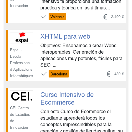
intensivo te proporciona una formación
Innovación
práctica y teórica en las últimas
técnicas y herramientas de
2.490 €
Valencia
ciberseguridad, preparándote para
enfrentar las crecientes amenazas
cibernéticas. Hay cuatro convocatorias
XHTML para web
anuales con fecha de inicio en Oct...
Objetivos: Enseñamos a crear Webs
Espai -
Interoperables. Generación de
Escola
aplicaciones muy potentes, fáciles para
Professional
SEO. ...
d`Aplicacions
480 €
Barcelona
Informàtiques
Curso Intensivo de
Ecommerce
CEI Centro
Con este Curso de Ecommerce el
de Estudios
estudiante aprenderá todos los
de
conceptos imprescindibles para la
Innovación
creación y gestión de tiendas online: su