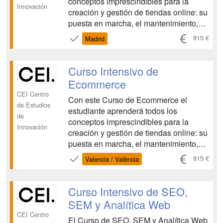
conceptos imprescindibles para la
Innovación
creación y gestión de tiendas online: su
puesta en marcha, el mantenimiento,
estrategias de marketing y la gestión de
815 €
Madrid
las ventas online tanto en eCommerce
propios (especialmente Woocommerce,
aunque también aprenderemos Shopify
Curso Intensivo de
o Prestashop) como en un ma...
Ecommerce
CEI Centro
Con este Curso de Ecommerce el
de Estudios
estudiante aprenderá todos los
de
conceptos imprescindibles para la
Innovación
creación y gestión de tiendas online: su
puesta en marcha, el mantenimiento,
estrategias de marketing y la gestión de
815 €
Valencia / València
las ventas online tanto en eCommerce
propios (especialmente Woocommerce,
aunque también aprenderemos Shopify
Curso Intensivo de SEO,
o Prestashop) como en un ma...
SEM y Analítica Web
CEI Centro
El Curso de SEO, SEM y Analítica Web