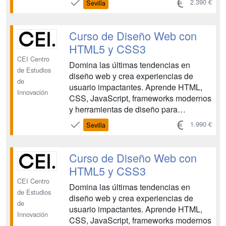
2.390 €
Sevilla
programación de videojuegos.
Conviértete en un desarrollador de
videojuegos profesional. Hay cuatro
Curso de Diseño Web con
convocatorias anuales con fecha de
HTML5 y CSS3
in...
CEI Centro
Domina las últimas tendencias en
de Estudios
diseño web y crea experiencias de
de
usuario impactantes. Aprende HTML,
Innovación
CSS, JavaScript, frameworks modernos
y herramientas de diseño para
convertirte en un profesional del
1.990 €
Sevilla
desarrollo web. Este curso te
proporcionará las habilidades
necesarias para destacar en el
Curso de Diseño Web con
competitivo mercado laboral. Hay
HTML5 y CSS3
cuatro convocatorias a...
CEI Centro
Domina las últimas tendencias en
de Estudios
diseño web y crea experiencias de
de
usuario impactantes. Aprende HTML,
Innovación
CSS, JavaScript, frameworks modernos