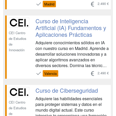
de Machine Learning, Deep Learning y
2.490 €
Madrid
procesamiento del lenguaje natural.
¡Impulsa tu carrera en el campo de la
Inteligencia Artificial!. Hay cuatro
Curso de Inteligencia
convocatorias...
Artificial (IA) Fundamentos y
Aplicaciones Prácticas
CEI Centro
de Estudios
Adquiere conocimientos sólidos en IA
de
con nuestro curso en Madrid. Aprende a
Innovación
desarrollar soluciones innovadoras y a
aplicar algoritmos avanzados en
diversos sectores. Domina las técnicas
de Machine Learning, Deep Learning y
2.490 €
Valencia
procesamiento del lenguaje natural.
¡Impulsa tu carrera en el campo de la
Inteligencia Artificial!. Hay cuatro
Curso de Ciberseguridad
convocatorias...
Adquiere las habilidades esenciales
CEI Centro
para proteger sistemas y datos en el
de Estudios
mundo digital actual. Este curso
de
intensivo te proporciona una formación