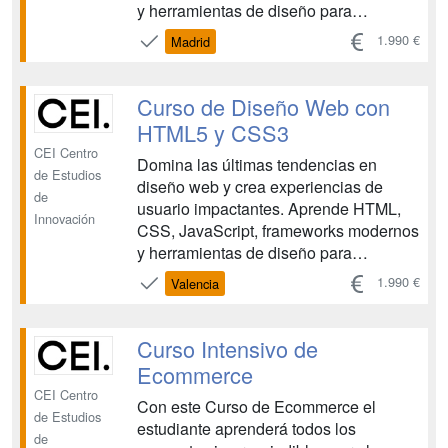
y herramientas de diseño para
convertirte en un profesional del
1.990 €
Madrid
desarrollo web. Este curso te
proporcionará las habilidades
necesarias para destacar en el
Curso de Diseño Web con
competitivo mercado laboral. Hay
HTML5 y CSS3
cuatro convocatorias a...
CEI Centro
Domina las últimas tendencias en
de Estudios
diseño web y crea experiencias de
de
usuario impactantes. Aprende HTML,
Innovación
CSS, JavaScript, frameworks modernos
y herramientas de diseño para
convertirte en un profesional del
1.990 €
Valencia
desarrollo web. Este curso te
proporcionará las habilidades
necesarias para destacar en el
Curso Intensivo de
competitivo mercado laboral. Hay
Ecommerce
cuatro convocatorias a...
CEI Centro
Con este Curso de Ecommerce el
de Estudios
estudiante aprenderá todos los
de